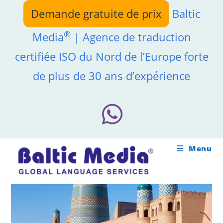
Skip
Demande gratuite de prix
Baltic
to
content
®
Media
| Agence de traduction
certifiée ISO du Nord de l’Europe forte
de plus de 30 ans d’expérience
Menu