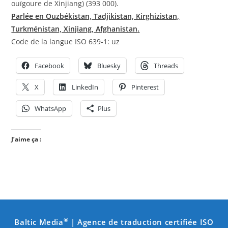
ouïgoure de Xinjiang) (393 000).
Parlée en Ouzbékistan, Tadjikistan, Kirghizistan,
Turkménistan, Xinjiang, Afghanistan
.
Code de la langue ISO 639-1: uz
Facebook
Bluesky
Threads
X
LinkedIn
Pinterest
WhatsApp
Plus
J’aime ça :
®
Baltic Media
| Agence de traduction certifiée ISO