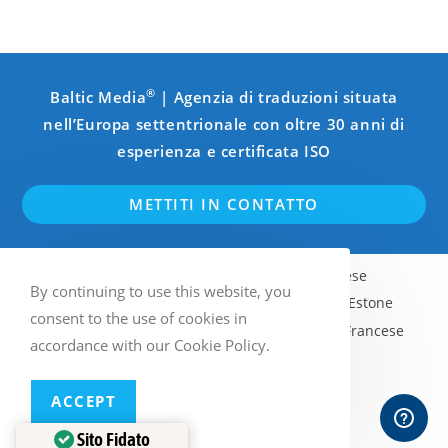
®
Baltic Media
| Agenzia di traduzioni situata
nell’Europa settentrionale con oltre 30 anni di
esperienza e certificata ISO
METTITI IN CONTATTO
Inglese
Svedese
Finlandese
By continuing to use this website, you
Norvegese (Bokmål)
Lettone
Estone
consent to the use of cookies in
Lituano
Russo
Tedesco
Francese
accordance with our Cookie Policy.
Italiano
Spagnolo
ACCEPT
WordPress multilingue
con WPML
Sito Fidato