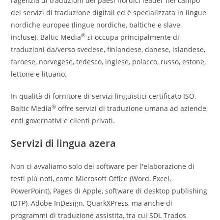
l’agenzia di traduzioni dei paesi nordici leader nel campo
dei servizi di traduzione digitali ed è specializzata in lingue
nordiche europee (lingue nordiche, baltiche e slave
®
incluse). Baltic Media
si occupa principalmente di
traduzioni da/verso svedese, finlandese, danese, islandese,
faroese, norvegese, tedesco, inglese, polacco, russo, estone,
lettone e lituano.
In qualità di fornitore di servizi linguistici certificato ISO,
®
Baltic Media
offre servizi di traduzione umana ad aziende,
enti governativi e clienti privati.
Servizi di lingua azera
Non ci avvaliamo solo dei software per l'elaborazione di
testi più noti, come Microsoft Office (Word, Excel,
PowerPoint), Pages di Apple, software di desktop publishing
(DTP), Adobe InDesign, QuarkXPress, ma anche di
programmi di traduzione assistita, tra cui SDL Trados