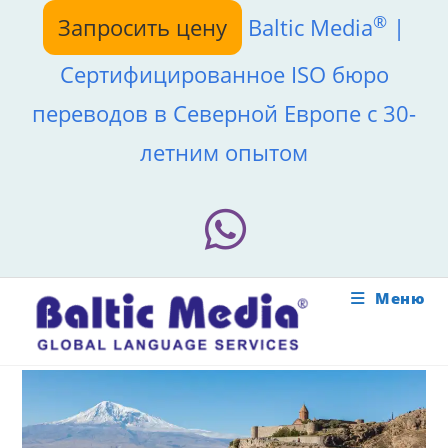
Перейти
®
Запросить цену
Baltic Media
|
к
содержимому
Сертифицированное ISO бюро
переводов в Северной Европе с 30-
летним опытом
Меню