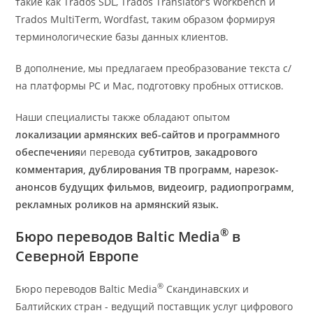
такие как Trados SDL, Trados Translator’s Workbench и
Trados MultiTerm, Wordfast, таким образом формируя
терминологические базы данных клиентов.
В дополнение, мы предлагаем преобразование текста с/
на платформы PC и Mac, подготовку пробных оттисков.
Наши специалисты также обладают опытом
локализации армянских веб-сайтов и программного
обеспечения
и перевода
субтитров, закадрового
комментария
, дублирования ТВ программ, нарезок-
анонсов будущих фильмов, видеоигр, радиопрограмм,
рекламных роликов на армянский язык.
®
Бюро переводов Baltic Media
в
Северной Европе
®
Бюро переводов Baltic Media
Скандинавских и
Балтийских стран - ведущий поставщик услуг цифрового