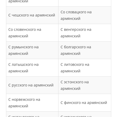
армянский
Со словацкого на
С чешского на армянский
армянский
Со словенского на
С венгерского на
армянский
армянский
С румынского на
С болгарского на
армянский
армянский
С латышского на
С литовского на
армянский
армянский
С эстонского на
С русского на армянский
армянский
С норвежского на
С финского на армянский
армянский
С исландского на
С украинского на