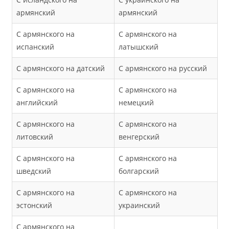
армянский
армянский
С армянского на
С армянского на
испанский
латышский
С армянского на датский
С армянского на русский
С армянского на
С армянского на
английский
немецкий
С армянского на
С армянского на
литовский
венгерский
С армянского на
С армянского на
шведский
болгарский
С армянского на
С армянского на
эстонский
украинский
С армянского на