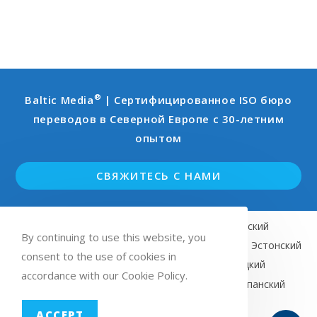
®
Baltic Media
| Сертифицированное ISO бюро
переводов в Северной Европе с 30-летним
опытом
СВЯЖИТЕСЬ С НАМИ
Английский
Шведский
Финский
By continuing to use this website, you
Норвежский (Bokmål)
Латышский
Эстонский
consent to the use of cookies in
Литовский
Русский
Немецкий
accordance with our Cookie Policy.
Французский
Итальянский
Испанский
ACCEPT