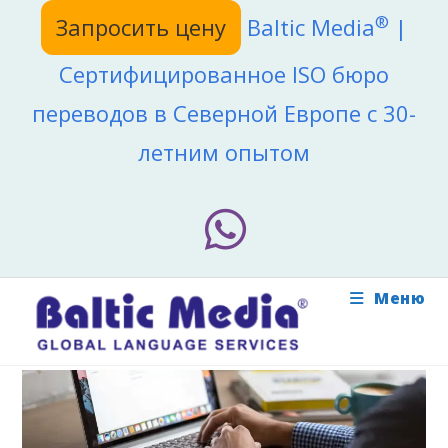
Перейти
®
Запросить цену
Baltic Media
|
к
содержимому
Сертифицированное ISO бюро
переводов в Северной Европе с 30-
летним опытом
Меню