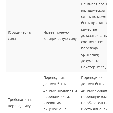
Не имеет полной
юридической
силы, но может
быть принят в
качестве
Юридическая
Имеет полную
доказательства
сила
юридическую силу
соответствия
перевода
оригиналу
документа в
некоторых случая
Переводчик
Переводчик
должен быть
должен быть
дипломированным
дипломированны
переводчиком,
переводчиком, но
Требования к
имеющим
не обязательно
переводчику
лицензию на
иметь лицензию