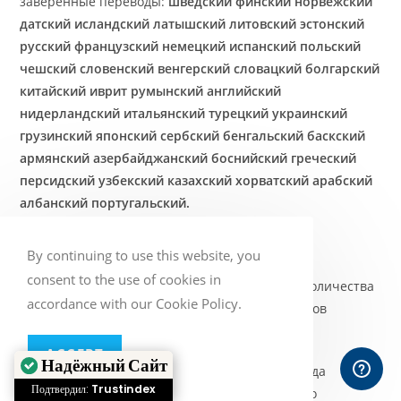
заверенные переводы:
шведский финский норвежский
датский исландский латышский литовский эстонский
русский французский немецкий испанский польский
чешский словенский венгерский словацкий болгарский
китайский иврит румынский английский
нидерландский итальянский турецкий украинский
грузинский японский сербский бенгальский баскский
армянский азербайджанский боснийский греческий
персидский узбекский казахский хорватский арабский
албанский португальский.
Цена заверенного перевода
By continuing to use this website, you
consent to the use of cookies in
Стоимость заверенного перевода зависит от количества
accordance with our Cookie Policy.
слов в документе, языковой пары, а также сроков
выполнения.
ACCEPT
Надёжный Сайт
®
В Baltic Media
стоимость заверенного перевода
Подтвердил:
Trustindex
документа (удостоверенного сотрудником бюро