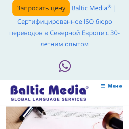
Перейти
®
Запросить цену
Baltic Media
|
к
содержимому
Сертифицированное ISO бюро
переводов в Северной Европе с 30-
летним опытом
Меню