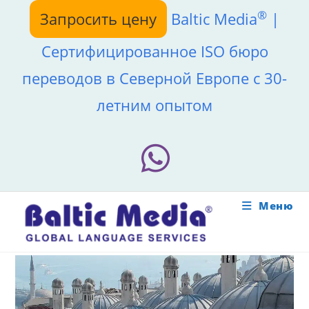
Перейти
®
Запросить цену
Baltic Media
|
к
содержимому
Сертифицированное ISO бюро
переводов в Северной Европе с 30-
летним опытом
Меню