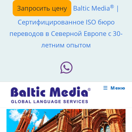
Перейти
®
Запросить цену
Baltic Media
|
к
содержимому
Сертифицированное ISO бюро
переводов в Северной Европе с 30-
летним опытом
Меню