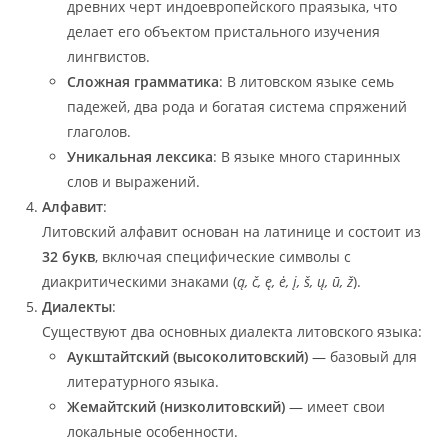
древних черт индоевропейского праязыка, что
делает его объектом пристального изучения
лингвистов.
Сложная грамматика
: В литовском языке семь
падежей, два рода и богатая система спряжений
глаголов.
Уникальная лексика
: В языке много старинных
слов и выражений.
Алфавит
:
Литовский алфавит основан на латинице и состоит из
32 букв
, включая специфические символы с
диакритическими знаками (
ą, č, ę, ė, į, š, ų, ū, ž
).
Диалекты
:
Существуют два основных диалекта литовского языка:
Аукштайтский (высоколитовский)
— базовый для
литературного языка.
Жемайтский (низколитовский)
— имеет свои
локальные особенности.