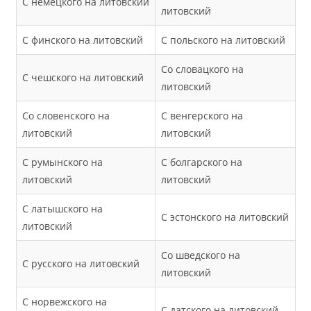
С немецкого на литовский
литовский
С финского на литовский
С польского на литовский
Со словацкого на
С чешского на литовский
литовский
Со словенского на
С венгерского на
литовский
литовский
С румынского на
С болгарского на
литовский
литовский
С латышского на
С эстонского на литовский
литовский
Со шведского на
С русского на литовский
литовский
С норвежского на
С датского на литовский