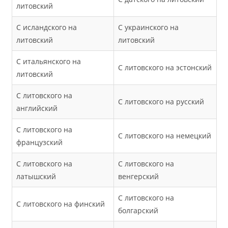
литовский
С исландского на
С украинского на
литовский
литовский
С итальянского на
С литовского на эстонский
литовский
С литовского на
С литовского на русский
английский
С литовского на
С литовского на немецкий
французский
С литовского на
С литовского на
латышский
венгерский
С литовского на
С литовского на финский
болгарский