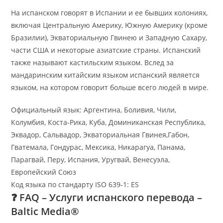
На испанском говорят в Испании и ее бывших колониях,
включая Центральную Америку, Южную Америку (кроме
Бразилии), Экваториальную Гвинею и Западную Сахару,
части США и некоторые азиатские страны. Испанский
также называют кастильским языком. Вслед за
мандаринским китайским языком испанский является
языком, на котором говорит больше всего людей в мире.
Официальный язык: Аргентина, Боливия, Чили,
Колумбия, Коста-Рика, Куба, Доминиканская Республика,
Эквадор, Сальвадор, Экваториальная Гвинея,Габон,
Гватемала, Гондурас, Мексика, Никарагуа, Панама,
Парагвай, Перу, Испания, Уругвай, Венесуэла,
Европейский Союз
Код языка по стандарту ISO 639-1: ES
❓
FAQ – Услуги испанского перевода –
Baltic Media®