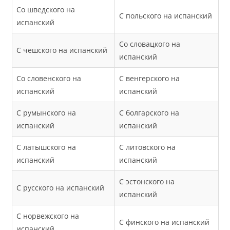
Со шведского на
С польского на испанский
испанский
Со словацкого на
С чешского на испанский
испанский
Со словенского на
С венгерского на
испанский
испанский
С румынского на
С болгарского на
испанский
испанский
С латышского на
С литовского на
испанский
испанский
С эстонского на
С русского на испанский
испанский
С норвежского на
С финского на испанский
испанский