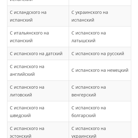
С исландского на
С украинского на
испанский
испанский
С итальянского на
С испанского на
испанский
латышский
С испанского на датский
С испанского на русский
С испанского на
С испанского на немецкий
английский
С испанского на
С испанского на
литовский
венгерский
С испанского на
С испанского на
шведский
болгарский
С испанского на
С испанского на
эстонский
украинский