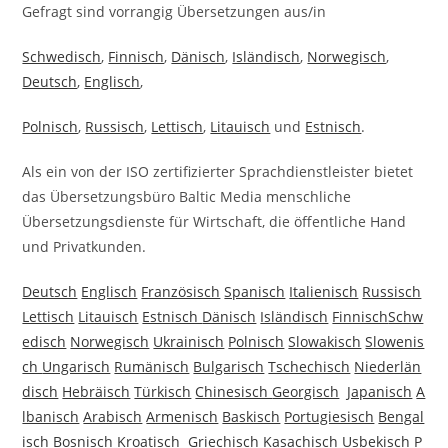
Gefragt sind vorrangig Übersetzungen aus/in
Schwedisch
,
Finnisch
,
Dänisch
,
Isländisch
,
Norwegisch
,
Deutsch
,
Englisch
,
Polnisch
,
Russisch
,
Lettisch
,
Litauisch
und
Estnisch
.
Als ein von der ISO zertifizierter Sprachdienstleister bietet
das Übersetzungsbüro Baltic Media menschliche
Übersetzungsdienste für Wirtschaft, die öffentliche Hand
und Privatkunden.
Deutsch
Englisch
Französisch
Spanisch
Italienisch
Russisch
Lettisch
Litauisch
Estnisch
Dänisch
Isländisch
Finnisch
Schw
edisch
Norwegisch
Ukrainisch
Polnisch
Slowakisch
Slowenis
ch
Ungarisch
Rumänisch
Bulgarisch
Tschechisch
Niederlän
disch
Hebräisch
Türkisch
Chinesisch
Georgisch
Japanisch
A
lbanisch
Arabisch
Armenisch
Baskisch
Portugiesisch
Bengal
isch
Bosnisch
Kroatisch
Griechisch
Kasachisch
Usbekisch
P