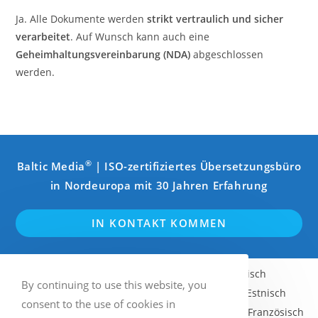
Ja. Alle Dokumente werden
strikt vertraulich und sicher
verarbeitet
. Auf Wunsch kann auch eine
Geheimhaltungsvereinbarung (NDA)
abgeschlossen
werden.
®
Baltic Media
| ISO-zertifiziertes Übersetzungsbüro
in Nordeuropa mit 30 Jahren Erfahrung
IN KONTAKT KOMMEN
Englisch
Schwedisch
Finnisch
By continuing to use this website, you
Norwegisch (Bokmål)
Lettisch
Estnisch
consent to the use of cookies in
Litauisch
Russisch
Deutsch
Französisch