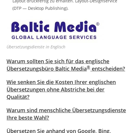
Layout druckfertig zu erhalten. Layout-Designservice
(DTP — Desktop Publishing).
Übersetzungsdienste in Englisch
Warum sollten Sie sich für das englische
®
Übersetzungsbüro Baltic Media
entscheiden?
Wie senken Sie die Kosten Ihrer englischen
Übersetzungen ohne Abstriche bei der
Qualität?
Warum sind menschliche Übersetzungsdienste
Ihre beste Wahl?
Übersetzen Sie anhand von Google, Bing,