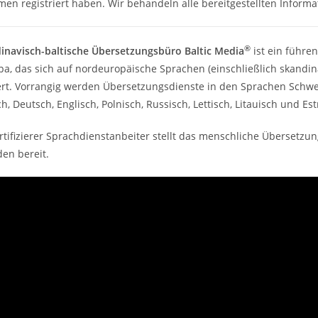
en registriert haben. Wir behandeln alle bereitgestellten Informat
®
inavisch-baltische Übersetzungsbüro Baltic Media
ist ein führe
a, das sich auf nordeuropäische Sprachen (einschließlich skandina
ert. Vorrangig werden Übersetzungsdienste in den Sprachen Schwedi
, Deutsch, Englisch, Polnisch, Russisch, Lettisch, Litauisch und Es
ertifizierer Sprachdienstanbeiter stellt das menschliche Überset
en bereit.