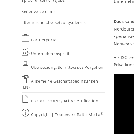
Sprachunterrichtsjobs
Unternehm
Seitenverzeichnis
Das skand
Literarische Übersetzungsdienste
Nordeurop
spezialisi
Partnerportal
Norwegisch
Unternehmensprofil
Als ISO-z
Privatkund
Übersetzung. Schrittweises Vorgehen
Allgemeine Geschäftsbedingungen
(EN)
ISO 9001:2015 Quality Certification
®
Copyright | Trademark Baltic Media