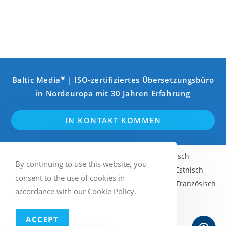
®
Baltic Media
| ISO-zertifiziertes Übersetzungsbüro
in Nordeuropa mit 30 Jahren Erfahrung
IN KONTAKT KOMMEN
Englisch
Schwedisch
Finnisch
By continuing to use this website, you
Norwegisch (Bokmål)
Lettisch
Estnisch
consent to the use of cookies in
Litauisch
Russisch
Deutsch
Französisch
accordance with our Cookie Policy.
Italienisch
Spanisch
ACCEPT