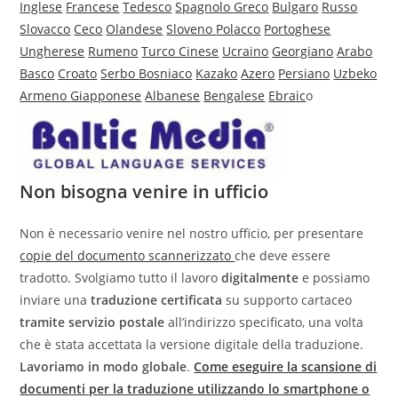
Inglese
Francese
Tedesco
Spagnolo
Greco
Bulgaro
Russo
Slovacco
Ceco
Olandese
Sloveno
Polacco
Portoghese
Ungherese
Rumeno
Turco
Cinese
Ucraino
Georgiano
Arabo
Basco
Croato
Serbo
Bosniaco
Kazako
Azero
Persiano
Uzbeko
Armeno
Giapponese
Albanese
Bengalese
Ebraic
o
Non bisogna venire in ufficio
Non è necessario venire nel nostro ufficio, per presentare
copie del documento scannerizzato
che deve essere
tradotto. Svolgiamo tutto il lavoro
digitalmente
e possiamo
inviare una
traduzione certificata
su supporto cartaceo
tramite servizio postale
all’indirizzo specificato, una volta
che è stata accettata la versione digitale della traduzione.
Lavoriamo in modo globale
.
Come eseguire la scansione di
documenti per la traduzione utilizzando lo smartphone o