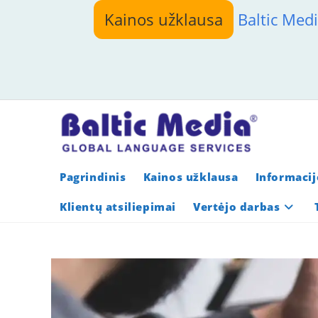
Skip
Kainos užklausa
Baltic Med
to
content
Pagrindinis
Kainos užklausa
Informacij
Klientų atsiliepimai
Vertėjo darbas