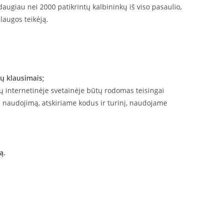
 daugiau nei 2000 patikrintų kalbininkų iš viso pasaulio,
laugos teikėją.
ų klausimais;
ų internetinėje svetainėje būtų rodomas teisingai
 naudojimą, atskiriame kodus ir turinį, naudojame
ą.