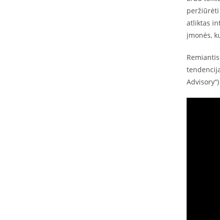
peržiūrėti
atliktas i
įmonės, ku
Remiantis 
tendencija
Advisory“)