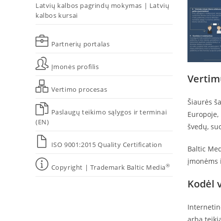
Latvių kalbos pagrindų mokymas | Latvių
kalbos kursai
Partnerių portalas
Įmonės profilis
Vertim
Vertimo procesas
Šiaurės ša
Paslaugų teikimo sąlygos ir terminai
Europoje, 
(EN)
švedų, suo
ISO 9001:2015 Quality Certification
Baltic Me
įmonėms i
®
Copyright | Trademark Baltic Media
Kodėl v
Internetin
arba teiki