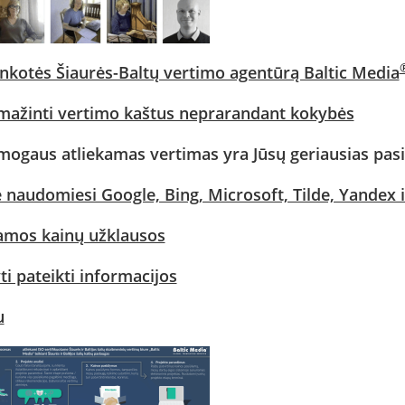
inkotės Šiaurės-Baltų vertimo agentūrą Baltic Media
mažinti vertimo kaštus neprarandant kokybės
mogaus atliekamas vertimas yra Jūsų geriausias pas
e naudomiesi Google, Bing, Microsoft, Tilde, Yandex
mos kainų užklausos
i pateikti informacijos
u