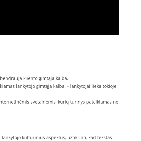
.
 bendrauja kliento gimtąja kalba.
kiamas lankytojo gimtąja kalba, – lankytojai lieka tokioje
internetinėmis svetainėmis, kurių turinys pateikiamas ne
į lankytojo kultūrinius aspektus, užtikrinti, kad tekstas