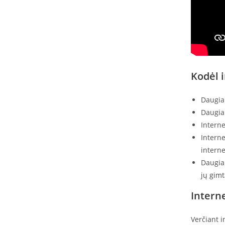
Kodėl 
Daugiau
Daugiau
Interne
Interne
interne
Daugiau
jų gimt
Intern
Verčiant i