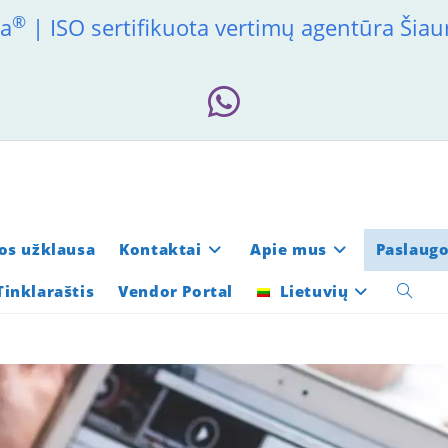
®
ia
| ISO sertifikuota vertimų agentūra Šiau
os užklausa
Kontaktai
Apie mus
Paslaug
Tinklaraštis
Vendor Portal
Lietuvių
Toggle
websit
search