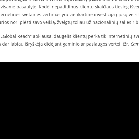
 visame pasaulyje. Kodėl nepadidinus klientų skaičiaus tiesiog išver
nternetinės svetainės vertimas yra vienkartinė investicija į jūsų ve
rios nori plėsti savo veiklą, žvelgtų toliau už nacionalinių šalies rib
„Global Reach“ apklausa, daugelis klientų perka tik internetinių sve
 dar labiau išryškėja didėjant gaminio ar paslaugos vertei. (žr.
Can’