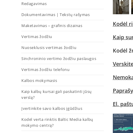
Redagavimas
Dokumentavimas | Tekstų rašymas
Kodėl r
Maketavimas – grafinis dizainas
Kaip su
Vertimas žodžiu
Nuoseklusis vertimas žodžiu
Kodėl ž
Sinchroninio vertimo žodžiu paslaugos
Verskit
Vertimas žodžiu telefonu
Nemoka
Kalbos mokymasis
Paprašyt
Kaip kalbų kursai gali paskatinti jūsų
verslą?
El. pašt
Įvertinkite savo kalbos įgūdžius
Kodėl verta rinktis Baltic Media kalbų
mokymo centrą?