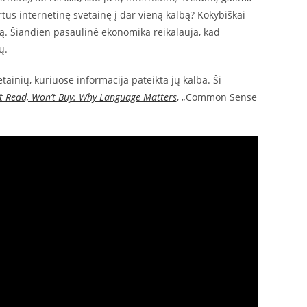
tus internetinę svetainę į dar vieną kalbą? Kokybiškai
rslą. Šiandien pasaulinė ekonomika reikalauja, kad
ų.
tainių, kuriuose informacija pateikta jų kalba. Ši
t Read, Won’t Buy: Why Language Matters
, „Common Sense