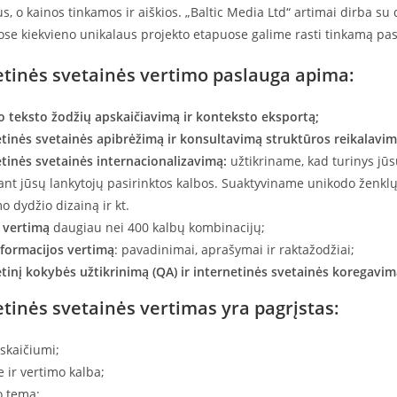
us, o kainos tinkamos ir aiškios. „Baltic Media Ltd“ artimai dirba su
ose kiekvieno unikalaus projekto etapuose galime rasti tinkamą pas
etinės svetainės vertimo paslauga apima:
o teksto žodžių apskaičiavimą ir konteksto eksportą;
etinės svetainės apibrėžimą ir konsultavimą struktūros reikalavim
tinės svetainės internacionalizavimą:
užtikriname, kad turinys jūs
nt jūsų lankytojų pasirinktos kalbos. Suaktyviname unikodo ženklų
o dydžio dizainą ir kt.
o vertimą
daugiau nei 400 kalbų kombinacijų;
formacijos vertimą
: pavadinimai, aprašymai ir raktažodžiai;
tinį kokybės užtikrinimą (QA) ir internetinės svetainės koregavim
etinės svetainės vertimas yra pagrįstas:
skaičiumi;
 ir vertimo kalba;
o tema;