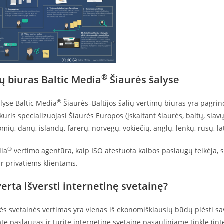
®
ų biuras Baltic Media
Šiaurės šalyse
®
lyse Baltic Media
Šiaurės–Baltijos šalių vertimų biuras yra pagrin
kuris specializuojasi Šiaurės Europos (įskaitant šiaurės, baltų, slav
mių, danų, islandų, farerų, norvegų, vokiečių, anglų, lenkų, rusų, latv
®
dia
vertimo agentūra, kaip ISO atestuota kalbos paslaugų teikėja, 
r privatiems klientams.
erta išversti internetinę svetainę?
ės svetainės vertimas yra vienas iš ekonomiškiausių būdų plėsti s
ate paslaugas ir turite internetinę svetainę pasauliniame tinkle (inte