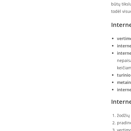
būtų tiksl
todėl visu
Intern
vertim
intern
interne
nepaisa
keičiam
turini
metain
interne
Intern
žodžių 
pradine
vertim