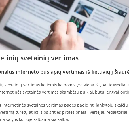
etinių svetainių vertimas
nalus interneto puslapių vertimas iš lietuvių į Šiaurės 
ių svetainių vertimas keliomis kalbomis yra viena iš „Baltic Media“ s
internetinės svetainės vertimas skambėtų puikiai, būtų lengvai opt
internetinės svetainės vertimas padės padidinti lankytojų skaičių i
ertimą turėtų atlikti šios srities profesionalai: vertėjai, redaktoriai 
na šalyje, kurioje kalbama šia kalba.