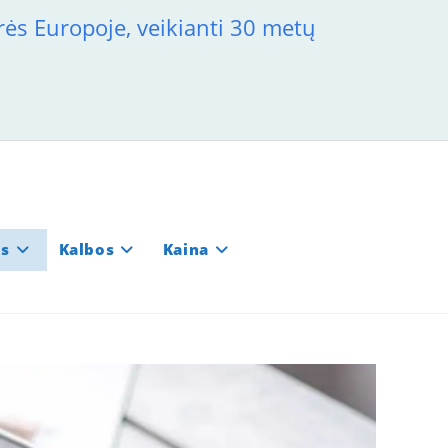
rės Europoje, veikianti 30 metų
os
Kalbos
Kaina
e