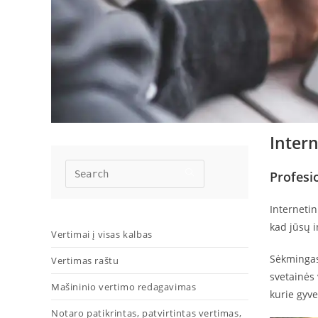
Intern
Profesio
Internetin
kad jūsų 
Vertimai į visas kalbas
Sėkmingas 
Vertimas raštu
svetainės v
Mašininio vertimo redagavimas
kurie gyve
Notaro patikrintas, patvirtintas vertimas,