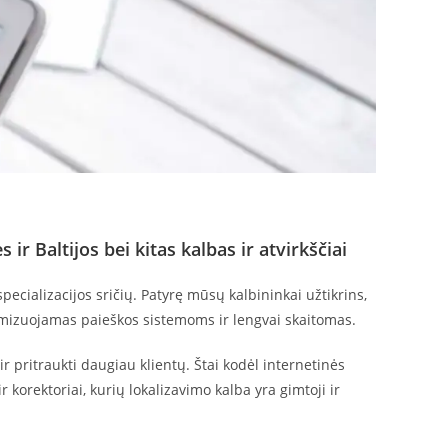
ir Baltijos bei kitas kalbas ir atvirkščiai
pecializacijos sričių. Patyrę mūsų kalbininkai užtikrins,
imizuojamas paieškos sistemoms ir lengvai skaitomas.
r pritraukti daugiau klientų. Štai kodėl internetinės
ir korektoriai, kurių lokalizavimo kalba yra gimtoji ir