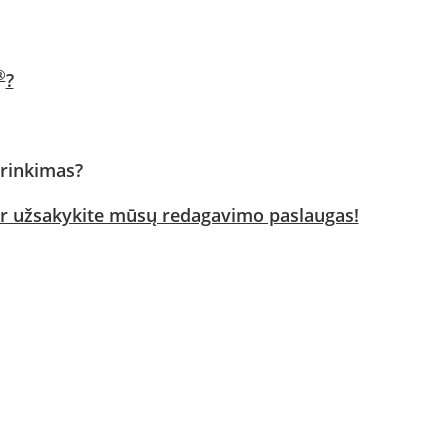
®
?
irinkimas?
 ir užsakykite mūsų redagavimo paslaugas!