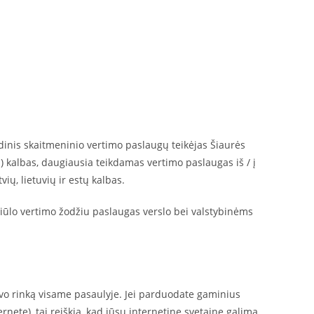
dinis skaitmeninio vertimo paslaugų teikėjas Šiaurės
ų) kalbas, daugiausia teikdamas vertimo paslaugas iš / į
ių, lietuvių ir estų kalbas.
siūlo vertimo žodžiu paslaugas verslo bei valstybinėms
avo rinką visame pasaulyje. Jei parduodate gaminius
rnete), tai reiškia, kad jūsų internetinę svetainę galima