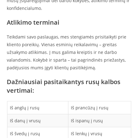
mūsų įsipareigojimai dėl darbo kokybės, atlikimo terminų ir
konfidencialumo.
Atlikimo terminai
Teikdami savo paslaugas, mes stengiamės prisitaikyti prie
kliento poreikių. Vienas esminių reikalavimų – greitas
užsakymo atlikimas. Į mus galima kreiptis ir ne darbo
valandomis. Kokybė ir sparta – tai pagrindinės priežastys,
padėjusios mums įgyti klientų pasitikėjimą.
Dažniausiai pasitaikantys rusų kalbos
vertimai:
Iš anglų į rusų
Iš prancūzų į rusų
Iš danų į vrusų
Iš ispanų į rusų
Iš švedų į rusų
Iš lenkų į vrusų