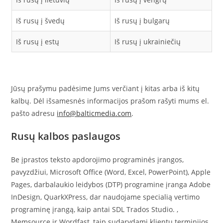
Iš rusų į švedų
Iš rusų į bulgarų
Iš rusų į estų
Iš rusų į ukrainiečių
Jūsų prašymu padėsime Jums verčiant į kitas arba iš kitų
kalbų. Dėl išsamesnės informacijos prašom rašyti mums el.
pašto adresu
info@balticmedia.com
.
Rusų kalbos paslaugos
Be įprastos teksto apdorojimo programinės įrangos,
pavyzdžiui, Microsoft Office (Word, Excel, PowerPoint), Apple
Pages, darbalaukio leidybos (DTP) programine įranga Adobe
InDesign, QuarkXPress, dar naudojame specialią vertimo
programinę įrangą, kaip antai SDL Trados Studio. ,
Memsource ir Wordfast, taip sudarydami klientų terminijos