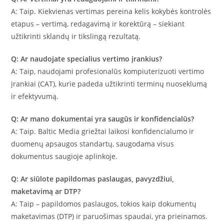
A: Taip. Kiekvienas vertimas pereina kelis kokybės kontrolės
etapus – vertimą, redagavimą ir korektūrą – siekiant
užtikrinti sklandų ir tikslingą rezultatą.
Q: Ar naudojate specialius vertimo įrankius?
A: Taip, naudojami profesionalūs kompiuterizuoti vertimo
įrankiai (CAT), kurie padeda užtikrinti terminų nuoseklumą
ir efektyvumą.
Q: Ar mano dokumentai yra saugūs ir konfidencialūs?
A: Taip. Baltic Media griežtai laikosi konfidencialumo ir
duomenų apsaugos standartų, saugodama visus
dokumentus saugioje aplinkoje.
Q: Ar siūlote papildomas paslaugas, pavyzdžiui,
maketavimą ar DTP?
A: Taip – papildomos paslaugos, tokios kaip dokumentų
maketavimas (DTP) ir paruošimas spaudai, yra prieinamos.