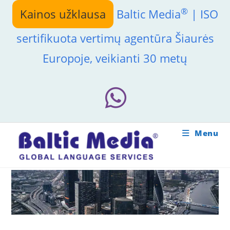
Skip
®
Kainos užklausa
Baltic Media
| ISO
to
content
sertifikuota vertimų agentūra Šiaurės
Europoje, veikianti 30 metų
Menu