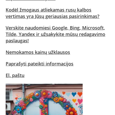
Kodėl žmogaus atliekamas rusų kalbos
vertimas yra Jūsų geriausias pasirinkimas?
Verskite naudomiesi Google, Bing, Microsoft,
Tilde, Yandex ir užsakykite mūsų redagavimo
paslaugas!
Nemokamos kainų užklausos
Paprašyti pateikti informacijos
El. paštu