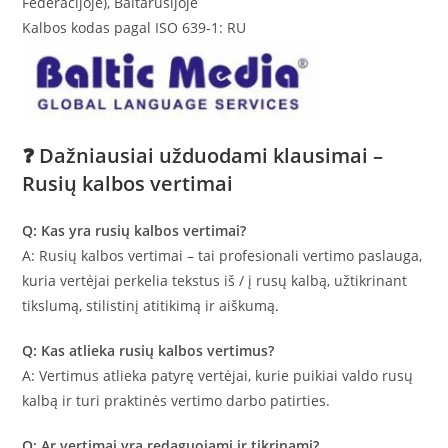
Federacijoje), Baltarusijoje
Kalbos kodas pagal ISO 639-1: RU
❓ Dažniausiai užduodami klausimai –
Rusių kalbos vertimai
Q: Kas yra rusių kalbos vertimai?
A: Rusių kalbos vertimai – tai profesionali vertimo paslauga,
kuria vertėjai perkelia tekstus iš / į rusų kalbą, užtikrinant
tikslumą, stilistinį atitikimą ir aiškumą.
Q: Kas atlieka rusių kalbos vertimus?
A: Vertimus atlieka patyrę vertėjai, kurie puikiai valdo rusų
kalbą ir turi praktinės vertimo darbo patirties.
Q: Ar vertimai yra redaguojami ir tikrinami?