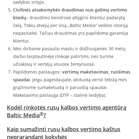
vadybos srityje.
Civilinės atsakomybės draudimas nuo galimų vertimo
klaidų
– draudimo bendrovė atlygins klientui padarytą
žalą. Tokių atvejų per visą „Baltic Media“ veiklos istoriją
nepasitaikė. Tačiau draudimas yra papildoma garantija
klientui.
Mes dirbame pasaulio mastu ir didžiuojamės 30 metų
darbo tarptautinėje rinkoje patirtimi, nes turime
užsakovų ir vertėjų visuose žemynuose.
Papildomos paslaugos:
vertimų maketavimas, ruošimas
spaudai.
Jeigu pageidaujate, atiduotą versti tekstą mes
grąžinsime sumaketuotą ir paruoštą spaudai.
Maketavimo paslauga (DTP – stalinė leidyba).
Kodėl rinkotės rusų kalbos vertimo agentūrą
®
Baltic Media
?
Kaip sumažinti rusų kalbos vertimo kaštus
neprarandant kokybės