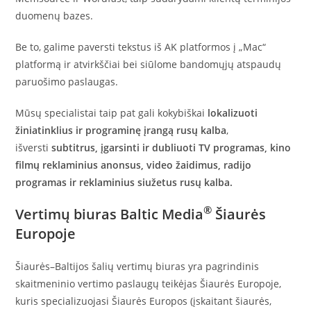
duomenų bazes.
Be to, galime paversti tekstus iš AK platformos į „Mac“
platformą ir atvirkščiai bei siūlome bandomųjų atspaudų
paruošimo paslaugas.
Mūsų specialistai taip pat gali kokybiškai
lokalizuoti
žiniatinklius ir programinę įrangą rusų kalba
,
išversti
subtitrus, įgarsinti ir dubliuoti TV programas, kino
filmų reklaminius anonsus, video žaidimus, radijo
programas ir reklaminius siužetus rusų kalba.
®
Vertimų biuras Baltic Media
Šiaurės
Europoje
Šiaurės–Baltijos šalių vertimų biuras yra pagrindinis
skaitmeninio vertimo paslaugų teikėjas Šiaurės Europoje,
kuris specializuojasi Šiaurės Europos (įskaitant šiaurės,