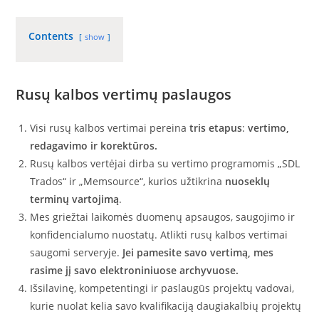
Contents
show
Rusų
kalbos vertimų paslaugos
Visi rusų kalbos vertimai pereina
tris etapus
:
vertimo,
redagavimo ir korektūros.
Rusų kalbos vertėjai dirba su vertimo programomis „SDL
Trados“ ir „Memsource“, kurios užtikrina
nuoseklų
terminų vartojimą
.
Mes griežtai laikomės duomenų apsaugos, saugojimo ir
konfidencialumo nuostatų. Atlikti rusų kalbos vertimai
saugomi serveryje.
Jei pamesite savo vertimą, mes
rasime jį savo elektroniniuose archyvuose.
Išsilavinę, kompetentingi ir paslaugūs projektų vadovai,
kurie nuolat kelia savo kvalifikaciją daugiakalbių projektų