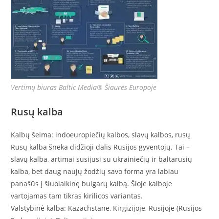
Vertimų biuras Baltic Media® Šiaurės Europoje
Rusų kalba
Kalbų šeima: indoeuropiečių kalbos, slavų kalbos, rusų
Rusų kalba šneka didžioji dalis Rusijos gyventojų. Tai –
slavų kalba, artimai susijusi su ukrainiečių ir baltarusių
kalba, bet daug naujų žodžių savo forma yra labiau
panašūs į šiuolaikinę bulgarų kalbą. Šioje kalboje
vartojamas tam tikras kirilicos variantas.
Valstybinė kalba: Kazachstane, Kirgizijoje, Rusijoje (Rusijos