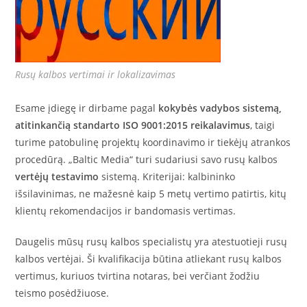
Rusų kalbos vertimai ir lokalizavimas
Esame įdiegę ir dirbame pagal
kokybės vadybos sistemą,
atitinkančią standarto ISO 9001:2015 reikalavimus
, taigi
turime patobulinę projektų koordinavimo ir tiekėjų atrankos
procedūrą. „Baltic Media“ turi sudariusi savo rusų kalbos
vertėjų testavimo
sistemą. Kriterijai: kalbininko
išsilavinimas, ne mažesnė kaip 5 metų vertimo patirtis, kitų
klientų rekomendacijos ir bandomasis vertimas.
Daugelis mūsų rusų kalbos specialistų yra atestuotieji rusų
kalbos vertėjai. Ši kvalifikacija būtina atliekant rusų kalbos
vertimus, kuriuos tvirtina notaras, bei verčiant žodžiu
teismo posėdžiuose.