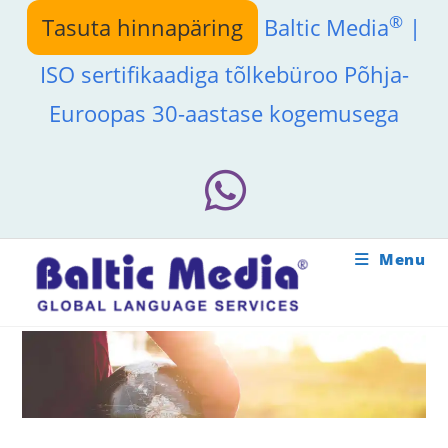
Skip
®
Tasuta hinnapäring
Baltic Media
|
to
content
ISO sertifikaadiga tõlkebüroo Põhja-
Euroopas 30-aastase kogemusega
Menu