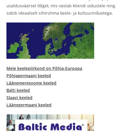
usaldusväärset tõlget, mis vastab kliendi ootustele ning
sobib ideaalselt sihtrühma keele- ja kultuurinõuetega.
Meie keelepiirkond on Põhja-Euroopa
Põhjagermaani keeled
Läänemeresoome keeled
Balti keeled
Slaavi keeled
Läänegermaani keeled