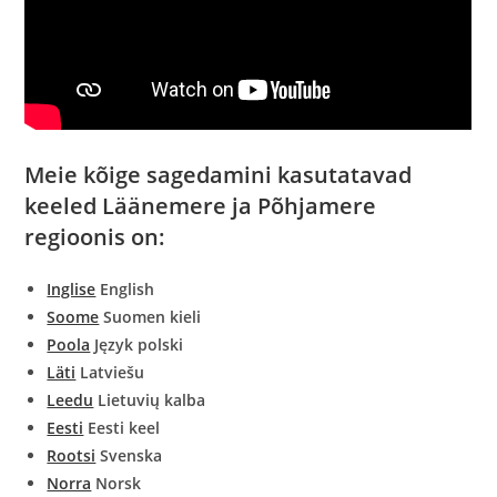
​Meie kõige sagedamini kasutatavad
keeled Läänemere ja Põhjamere
regioonis on:
Inglise
English
Soome
Suomen kieli
Poola
Język polski
Läti
Latviešu
Leedu
Lietuvių kalba
Eesti
Eesti keel
Rootsi
Svenska
Norra
Norsk