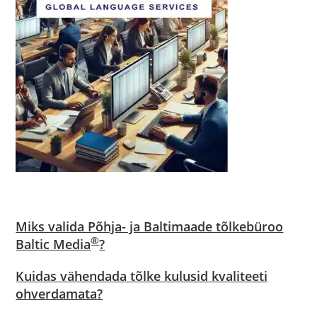
Miks valida Põhja- ja Baltimaade tõlkebüroo
®
Baltic Media
?
Kuidas vähendada tõlke kulusid kvaliteeti
ohverdamata?