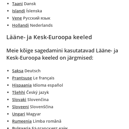
Taani
Dansk
Islandi
Íslenska
Vene
Русский язык
Hollandi
Nederlands
Lääne- ja Kesk-Euroopa keeled
Meie kõige sagedamini kasutatavad Lääne- ja
Kesk-Euroopa keeled on järgmised:
Saksa
Deutsch
Prantsuse
Le français
Hispaania
Idioma español
Tšehhi
Český jazyk
Slovaki
Slovenčina
Sloveeni
Slovenščina
Ungari
Magyar
Rumeenia
Limba română
Bulgaaria
Бъ̀лгарският езѝк