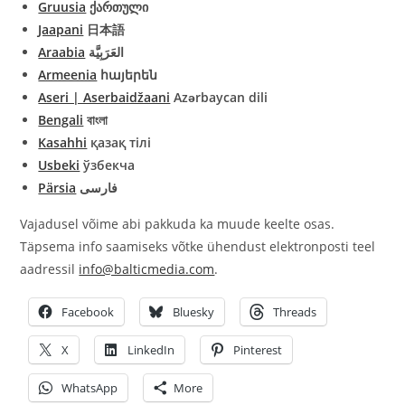
Gruusia
ქართული
Jaapani
日本語
Araabia
العَرَبِيَّة
Armeenia
հայերեն
Aseri | Aserbaidžaani
Azərbaycan dili
Bengali
বাংলা
Kasahhi
қазақ тілі
Usbeki
ўзбекча
Pärsia
فارسی
Vajadusel võime abi pakkuda ka muude keelte osas.
Täpsema info saamiseks võtke ühendust elektronposti teel
aadressil
info@balticmedia.com
.
Facebook
Bluesky
Threads
X
LinkedIn
Pinterest
WhatsApp
More