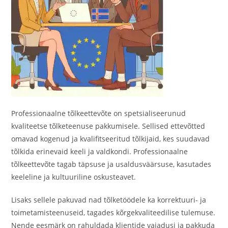
Professionaalne tõlkeettevõte on spetsialiseerunud
kvaliteetse tõlketeenuse pakkumisele. Sellised ettevõtted
omavad kogenud ja kvalifitseeritud tõlkijaid, kes suudavad
tõlkida erinevaid keeli ja valdkondi. Professionaalne
tõlkeettevõte tagab täpsuse ja usaldusväärsuse, kasutades
keeleline ja kultuuriline oskusteavet.
Lisaks sellele pakuvad nad tõlketöödele ka korrektuuri- ja
toimetamisteenuseid, tagades kõrgekvaliteedilise tulemuse.
Nende eesmärk on rahuldada klientide vajadusi ja pakkuda