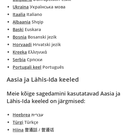
Ukraina
Українська мова
Itaalia
Italiano
Albaania
Shqip
Baski
Euskara
Bosnia
Bosanski jezik
Horvaadi
Hrvatski jezik
Kreeka
Ελληνικά
Serbia
Српски
Portugali keel
Português
Aasia ja Lähis-Ida keeled
Meie kõige sagedamini kasutatavad Aasia ja
Lähis-Ida keeled on järgmised:
Heebrea
עברית
Türgi
Türkçe
Hiina
普通話
/
普通
话