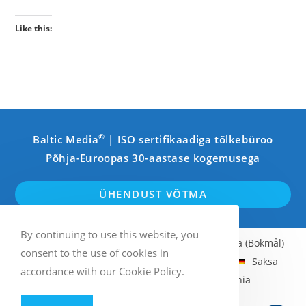
Like this:
®
Baltic Media
| ISO sertifikaadiga tõlkebüroo
Põhja-Euroopas 30-aastase kogemusega
ÜHENDUST VÕTMA
By continuing to use this website, you
Inglise
Rootsi
Soome
Norra (Bokmål)
consent to the use of cookies in
Läti
Eesti
Leedu
Vene
Saksa
accordance with our Cookie Policy.
Prantsuse
Itaalia
Hispaania