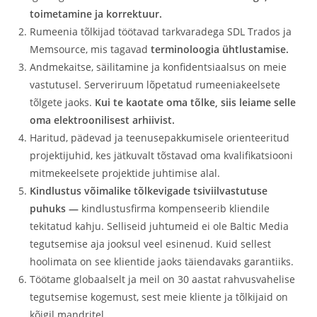
toimetamine ja korrektuur.
Rumeenia tõlkijad töötavad tarkvaradega SDL Trados ja
Memsource, mis tagavad
terminoloogia ühtlustamise.
Andmekaitse, säilitamine ja konfidentsiaalsus on meie
vastutusel. Serveriruum lõpetatud rumeeniakeelsete
tõlgete jaoks.
Kui te kaotate oma tõlke, siis leiame selle
oma elektroonilisest arhiivist.
Haritud, pädevad ja teenusepakkumisele orienteeritud
projektijuhid, kes jätkuvalt tõstavad oma kvalifikatsiooni
mitmekeelsete projektide juhtimise alal.
Kindlustus võimalike tõlkevigade tsiviilvastutuse
puhuks —
kindlustusfirma kompenseerib kliendile
tekitatud kahju. Selliseid juhtumeid ei ole Baltic Media
tegutsemise aja jooksul veel esinenud. Kuid sellest
hoolimata on see klientide jaoks täiendavaks garantiiks.
Töötame globaalselt ja meil on 30 aastat rahvusvahelise
tegutsemise kogemust, sest meie kliente ja tõlkijaid on
kõigil mandritel.