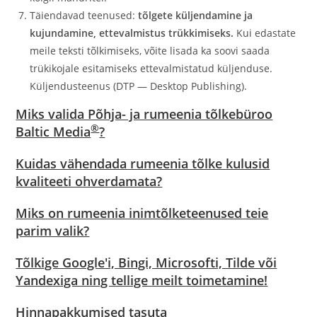
Täiendavad teenused:
tõlgete küljendamine ja
kujundamine, ettevalmistus trükkimiseks.
Kui edastate
meile teksti tõlkimiseks, võite lisada ka soovi saada
trükikojale esitamiseks ettevalmistatud küljenduse.
Küljendusteenus (DTP — Desktop Publishing).
Miks valida Põhja- ja rumeenia tõlkebüroo
®
Baltic Media
?
Kuidas vähendada rumeenia tõlke kulusid
kvaliteeti ohverdamata?
Miks on rumeenia inimtõlketeenused teie
parim valik?
Tõlkige Google'i, Bingi, Microsofti, Tilde või
Yandexiga ning tellige meilt toimetamine!
Hinnapakkumised tasuta