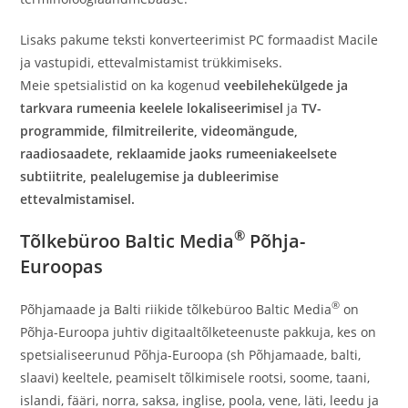
Lisaks pakume teksti konverteerimist PC formaadist Macile
ja vastupidi, ettevalmistamist trükkimiseks.
Meie spetsialistid on ka kogenud
veebilehekülgede ja
tarkvara rumeenia keelele lokaliseerimisel
ja
TV-
programmide, filmitreilerite, videomängude,
raadiosaadete, reklaamide jaoks rumeeniakeelsete
subtiitrite, pealelugemise ja dubleerimise
ettevalmistamisel.
®
Tõlkebüroo Baltic Media
Põhja-
Euroopas
®
Põhjamaade ja Balti riikide tõlkebüroo Baltic Media
on
Põhja-Euroopa juhtiv digitaaltõlketeenuste pakkuja, kes on
spetsialiseerunud Põhja-Euroopa (sh Põhjamaade, balti,
slaavi) keeltele, peamiselt tõlkimisele rootsi, soome, taani,
islandi, fääri, norra, saksa, inglise, poola, vene, läti, leedu ja