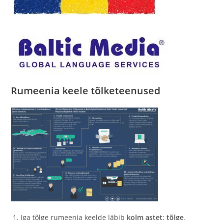
Rumeenia keele tõlketeenused
Iga tõlge rumeenia keelde läbib
kolm astet
:
tõlge,