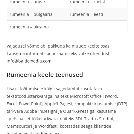
rumeenia – ungari
rumeenia – rootsi
rumeenia – bulgaaria
rumeenia – eesti
rumeenia – ukraina
Vajadusel võime abi pakkuda ka muude keelte osas.
Täpsema informatsiooni saamiseks võtke ühendust
info@balticmedia.com
.
Rumeenia keele teenused
Lisaks töötamisele kõige sagedamini kasutatava
tekstitöötlustarkvaraga, näiteks Microsoft Office'i (Word,
Excel, PowerPoint), Apple'i Pagesi, kompaktkirjastamise (DTP)
tarkvara Adobe InDesigni ja QuarkXPressiga, kasutame
spetsiaalset tõlketarkvara, näiteks SDL Trados Studiot,
Memsource'i ja Wordfasti, koostades seega klientide
terminoloogiaandmebaase.