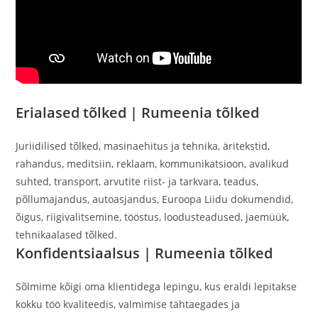
Erialased tõlked |
Rumeenia tõlked
Juriidilised tõlked, masinaehitus ja tehnika, äritekstid,
rahandus, meditsiin, reklaam, kommunikatsioon, avalikud
suhted, transport, arvutite riist- ja tarkvara, teadus,
põllumajandus, autoasjandus, Euroopa Liidu dokumendid,
õigus, riigivalitsemine, tööstus, loodusteadused, jaemüük,
tehnikaalased tõlked.
Konfidentsiaalsus |
Rumeenia tõlked
Sõlmime kõigi oma klientidega lepingu, kus eraldi lepitakse
kokku töö kvaliteedis, valmimise tähtaegades ja