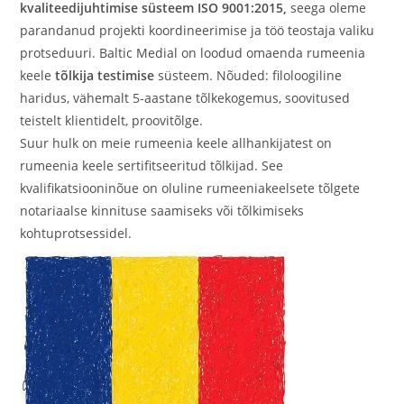
kvaliteedijuhtimise süsteem ISO 9001:2015,
seega oleme
parandanud projekti koordineerimise ja töö teostaja valiku
protseduuri. Baltic Medial on loodud omaenda rumeenia
keele
tõlkija testimise
süsteem. Nõuded: filoloogiline
haridus, vähemalt 5-aastane tõlkekogemus, soovitused
teistelt klientidelt, proovitõlge.
Suur hulk on meie rumeenia keele allhankijatest on
rumeenia keele sertifitseeritud tõlkijad. See
kvalifikatsiooninõue on oluline rumeeniakeelsete tõlgete
notariaalse kinnituse saamiseks või tõlkimiseks
kohtuprotsessidel.