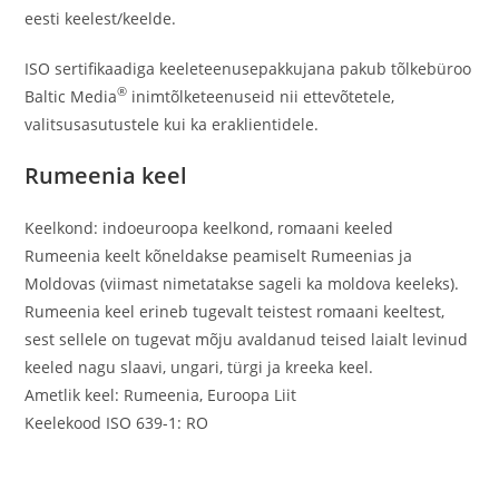
eesti keelest/keelde.
ISO sertifikaadiga keeleteenusepakkujana pakub tõlkebüroo
®
Baltic Media
inimtõlketeenuseid nii ettevõtetele,
valitsusasutustele kui ka eraklientidele.
Rumeenia keel
Keelkond: indoeuroopa keelkond, romaani keeled
Rumeenia keelt kõneldakse peamiselt Rumeenias ja
Moldovas (viimast nimetatakse sageli ka moldova keeleks).
Rumeenia keel erineb tugevalt teistest romaani keeltest,
sest sellele on tugevat mõju avaldanud teised laialt levinud
keeled nagu slaavi, ungari, türgi ja kreeka keel.
Ametlik keel: Rumeenia, Euroopa Liit
Keelekood ISO 639-1: RO