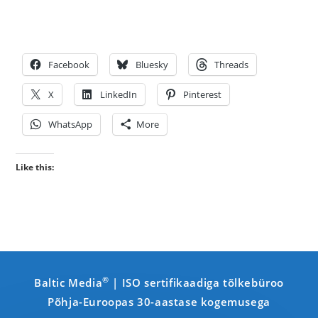
Facebook
Bluesky
Threads
X
LinkedIn
Pinterest
WhatsApp
More
Like this:
®
Baltic Media
| ISO sertifikaadiga tõlkebüroo
Põhja-Euroopas 30-aastase kogemusega