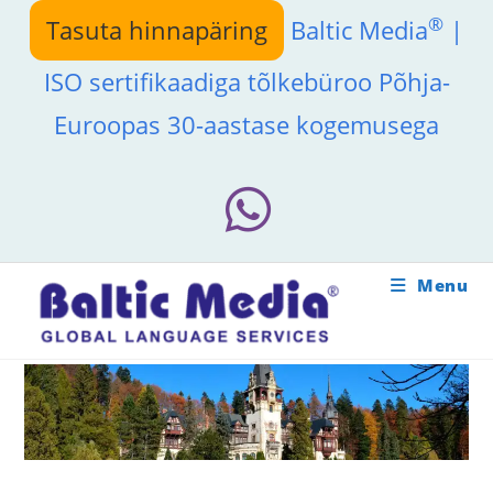
Skip
®
Tasuta hinnapäring
Baltic Media
|
to
content
ISO sertifikaadiga tõlkebüroo Põhja-
Euroopas 30-aastase kogemusega
Menu