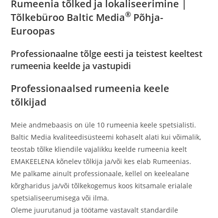
Rumeenia tõlked ja lokaliseerimine |
®
Tõlkebüroo Baltic Media
Põhja-
Euroopas
Professionaalne tõlge eesti ja teistest keeltest
rumeenia keelde ja vastupidi
Professionaalsed rumeenia keele
tõlkijad
Meie andmebaasis on üle 10 rumeenia keele spetsialisti.
Baltic Media kvaliteedisüsteemi kohaselt alati kui võimalik,
teostab tõlke kliendile vajalikku keelde rumeenia keelt
EMAKEELENA kõnelev tõlkija ja/või kes elab Rumeenias.
Me palkame ainult professionaale, kellel on keelealane
kõrgharidus ja/või tõlkekogemus koos kitsamale erialale
spetsialiseerumisega või ilma.
Oleme juurutanud ja töötame vastavalt standardile