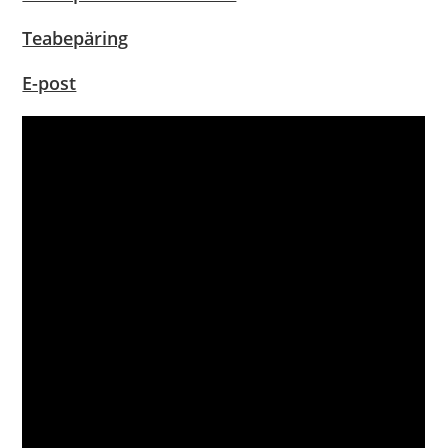
Teabepäring
E-post