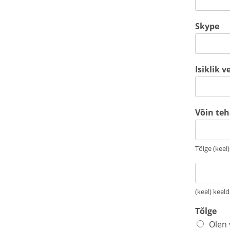
Skype
Isiklik v
Võin teh
Tõlge (keel)
V
õ
i
(keel) keeld
n
t
Tõlge
e
Olen 
h