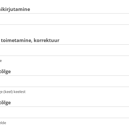
ikirjutamine
 toimetamine, korrektuur
e
tõlge
e (keel) keelest
tõlge
elde