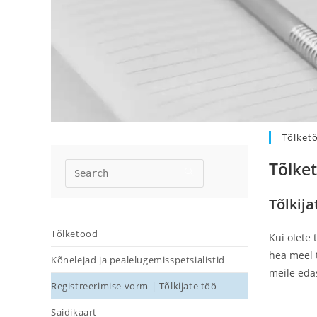
Tõlket
Tõlke
Tõlkij
Tõlketööd
Kui olete 
hea meel t
Kõnelejad ja pealelugemisspetsialistid
meile edas
Registreerimise vorm | Tõlkijate töö
Saidikaart