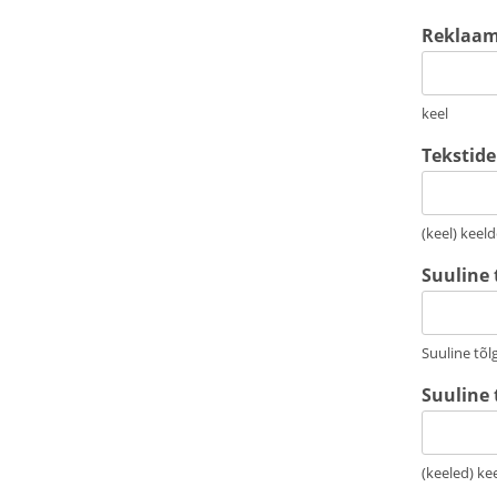
a
Reklaam
:
keel
Tekstide
(keel) keeld
Suuline 
Suuline tõlg
Suuline 
(keeled) ke