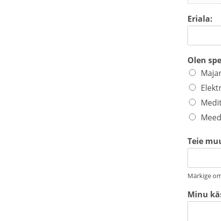
Eriala:
Olen spe
Maja
Elekt
Medit
Meed
Teie mu
Märkige o
Minu käs