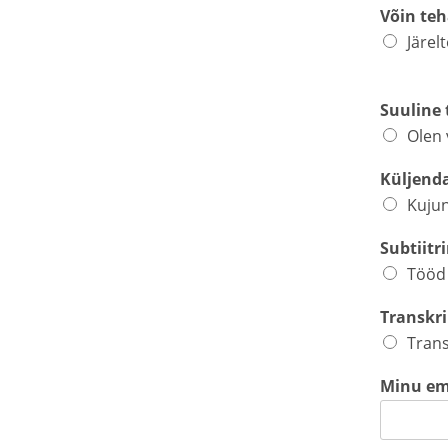
Võin teh
Järel
Suuline 
Olen 
Küljend
Kuju
Subtiitr
Tööd 
Transkr
Trans
Minu em