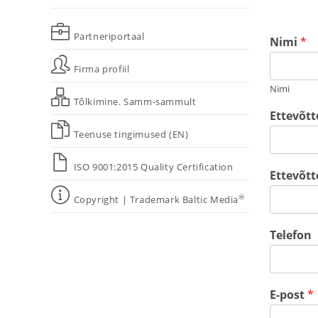
Partneriportaal
Nimi
*
Firma profiil
Nimi
Tõlkimine. Samm-sammult
Ettevõtt
Teenuse tingimused (EN)
ISO 9001:2015 Quality Certification
Ettevõtt
®
Copyright | Trademark Baltic Media
Telefon
E-post
*