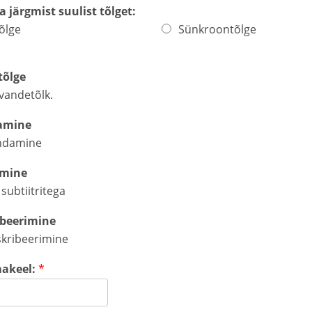
a järgmist suulist tõlget:
tõlge
Sünkroontõlge
tõlge
vandetõlk.
amine
ndamine
imine
subtiitritega
ibeerimine
kribeerimine
akeel:
*