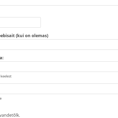
eebisait (kui on olemas)
a:
 keelest
e
vandetõlk.