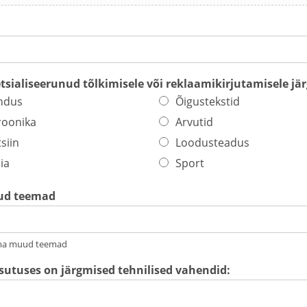
tsialiseerunud tõlkimisele või reklaamikirjutamisele jä
ndus
Õigustekstid
roonika
Arvutid
siin
Loodusteadus
ia
Sport
ud teemad
ma muud teemad
utuses on järgmised tehnilised vahendid: