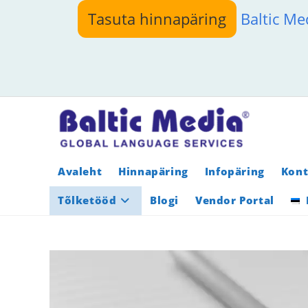
Skip
Tasuta hinnapäring
Baltic Me
to
content
Avaleht
Hinnapäring
Infopäring
Kont
Tõlketööd
Blogi
Vendor Portal