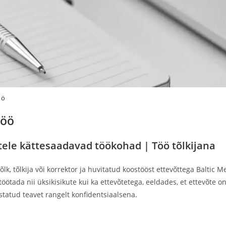
öö
töö
atele kättesaadavad töökohad | Töö tõlkijana
tõlk, tõlkija või korrektor ja huvitatud koostööst ettevõttega Balti
öötada nii üksikisikute kui ka ettevõtetega, eeldades, et ettevõte o
tatud teavet rangelt konfidentsiaalsena.