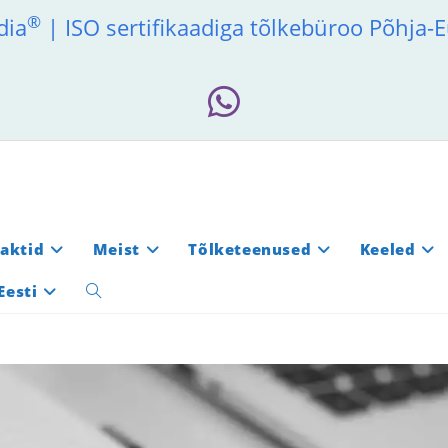
®
dia
| ISO sertifikaadiga tõlkebüroo Põhja
aktid
Meist
Tõlketeenused
Keeled
Eesti
Toggle
website
search