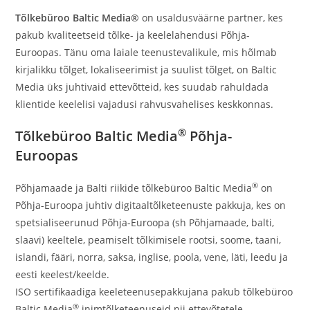
Tõlkebüroo Baltic Media®
on usaldusväärne partner, kes
pakub kvaliteetseid tõlke- ja keelelahendusi Põhja-
Euroopas. Tänu oma laiale teenustevalikule, mis hõlmab
kirjalikku tõlget, lokaliseerimist ja suulist tõlget, on Baltic
Media üks juhtivaid ettevõtteid, kes suudab rahuldada
klientide keelelisi vajadusi rahvusvahelises keskkonnas.
®
Tõlkebüroo Baltic Media
Põhja-
Euroopas
®
Põhjamaade ja Balti riikide tõlkebüroo Baltic Media
on
Põhja-Euroopa juhtiv digitaaltõlketeenuste pakkuja, kes on
spetsialiseerunud Põhja-Euroopa (sh Põhjamaade, balti,
slaavi) keeltele, peamiselt tõlkimisele rootsi, soome, taani,
islandi, fääri, norra, saksa, inglise, poola, vene, läti, leedu ja
eesti keelest/keelde.
ISO sertifikaadiga keeleteenusepakkujana pakub tõlkebüroo
®
Baltic Media
inimtõlketeenuseid nii ettevõtetele,