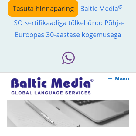
Skip
®
Tasuta hinnapäring
Baltic Media
|
to
content
ISO sertifikaadiga tõlkebüroo Põhja-
Euroopas 30-aastase kogemusega
Menu