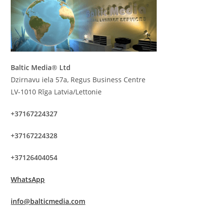
Baltic Media
®
Ltd
Dzirnavu iela 57a, Regus Business Centre
LV-1010 Rīga Latvia/Lettonie
+37167224327
+37167224328
+37126404054
WhatsApp
info@balticmedia.com