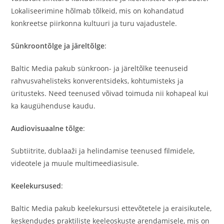
Lokaliseerimine hõlmab tõlkeid, mis on kohandatud
konkreetse piirkonna kultuuri ja turu vajadustele.
Sünkroontõlge ja järeltõlge
:
Baltic Media pakub sünkroon- ja järeltõlke teenuseid
rahvusvahelisteks konverentsideks, kohtumisteks ja
üritusteks. Need teenused võivad toimuda nii kohapeal kui
ka kaugühenduse kaudu.
Audiovisuaalne tõlge
:
Subtiitrite, dublaaži ja helindamise teenused filmidele,
videotele ja muule multimeediasisule.
Keelekursused
:
Baltic Media pakub keelekursusi ettevõtetele ja eraisikutele,
keskendudes praktiliste keeleoskuste arendamisele, mis on