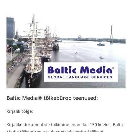
Baltic Media® tõlkebüroo teenused:
Kirjalik tõlge
:
Kirjalike dokumentide tõlkimine enam kui 150 keeles. Baltic
Media tõlkebüroo pakub spetsialiseeritud tõlkeid