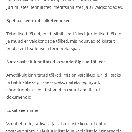
juriidilistes, tehnilistes, meditsiinilistes ja ärivaldkondades.
Spetsialiseeritud tõlketeenused
:
Tehnilised tõlked, meditsiinilised tõlked, juriidilised tõlked
ja muud erivaldkondade tõlked, mis nõuavad tõlkijatelt
erialaseid teadmisi ja terminoloogiat.
Notariaalselt kinnitatud ja vandetõlgitud tõlked
:
Ametlikult kinnitatud tõlked, mis on vajalikud juriidilisteks
ja halduslikeks protsessideks, näiteks lepingud,
sünnitunnistused, diplomid ja muud ametlikud
dokumendid.
Lokaliseerimine
:
Veebilehtede, tarkvara ja rakenduste kohandamine
vastavalt sihtturu kultuurilistele ja keelelistele eripäradele.