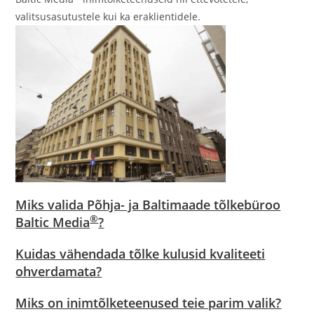
valitsusasutustele kui ka eraklientidele.
Miks valida Põhja- ja Baltimaade tõlkebüroo
®
Baltic Media
?
Kuidas vähendada tõlke kulusid kvaliteeti
ohverdamata?
Miks on inimtõlketeenused teie parim valik?