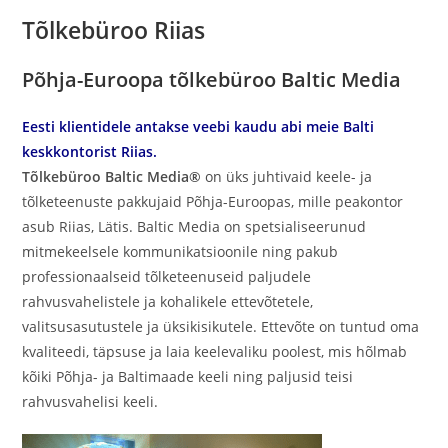
Tõlkebüroo Riias
Põhja-Euroopa tõlkebüroo Baltic Media
Eesti klientidele antakse veebi kaudu abi meie Balti
keskkontorist Riias.
Tõlkebüroo Baltic Media®
on üks juhtivaid keele- ja
tõlketeenuste pakkujaid Põhja-Euroopas, mille peakontor
asub Riias, Lätis. Baltic Media on spetsialiseerunud
mitmekeelsele kommunikatsioonile ning pakub
professionaalseid tõlketeenuseid paljudele
rahvusvahelistele ja kohalikele ettevõtetele,
valitsusasutustele ja üksikisikutele. Ettevõte on tuntud oma
kvaliteedi, täpsuse ja laia keelevaliku poolest, mis hõlmab
kõiki Põhja- ja Baltimaade keeli ning paljusid teisi
rahvusvahelisi keeli.