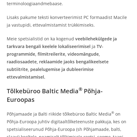
terminoloogiaandmebaase.
Lisaks pakume teksti konverteerimist PC formaadist Macile
ja vastupidi, ettevalmistamist trükkimiseks.
Meie spetsialistid on ka kogenud
veebilehekülgede ja
tarkvara bengali keelele lokaliseerimisel
ja
TV-
programmide, filmitreilerite, videomängude,
raadiosaadete, reklaamide jaoks bengalikeelsete
subtiitrite, pealelugemise ja dubleerimise
ettevalmistamisel.
®
Tõlkebüroo Baltic Media
Põhja-
Euroopas
®
Põhjamaade ja Balti riikide tõlkebüroo Baltic Media
on
Põhja-Euroopa juhtiv digitaaltõlketeenuste pakkuja, kes on
spetsialiseerunud Põhja-Euroopa (sh Põhjamaade, balti,
slaavi) keeltele, peamiselt tõlkimisele rootsi, soome, taani,