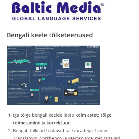
Bengali keele tõlketeenused
Iga tõlge bengali keelde läbib
kolm astet
:
tõlge,
toimetamine ja korrektuur.
Bengali tõlkijad töötavad tarkvaradega Trados
Translator’s Workbench ja Memsource, mis tagavad