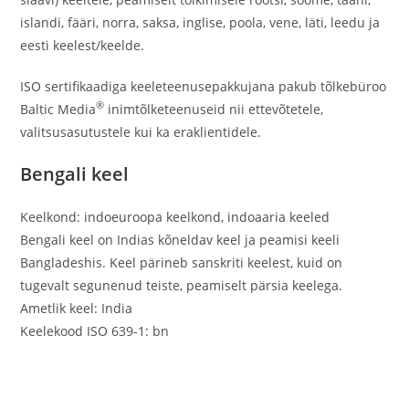
islandi, fääri, norra, saksa, inglise, poola, vene, läti, leedu ja
eesti keelest/keelde.
ISO sertifikaadiga keeleteenusepakkujana pakub tõlkebüroo
®
Baltic Media
inimtõlketeenuseid nii ettevõtetele,
valitsusasutustele kui ka eraklientidele.
Bengali keel
Keelkond: indoeuroopa keelkond, indoaaria keeled
Bengali keel on Indias kõneldav keel ja peamisi keeli
Bangladeshis. Keel pärineb sanskriti keelest, kuid on
tugevalt segunenud teiste, peamiselt pärsia keelega.
Ametlik keel: India
Keelekood ISO 639-1: bn