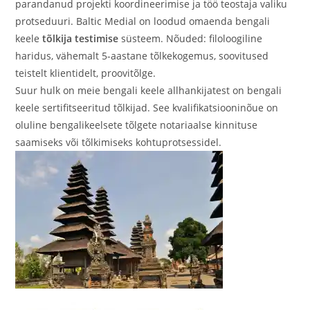
parandanud projekti koordineerimise ja töö teostaja valiku
protseduuri. Baltic Medial on loodud omaenda bengali
keele
tõlkija testimise
süsteem. Nõuded: filoloogiline
haridus, vähemalt 5-aastane tõlkekogemus, soovitused
teistelt klientidelt, proovitõlge.
Suur hulk on meie bengali keele allhankijatest on bengali
keele sertifitseeritud tõlkijad. See kvalifikatsiooninõue on
oluline bengalikeelsete tõlgete notariaalse kinnituse
saamiseks või tõlkimiseks kohtuprotsessidel.