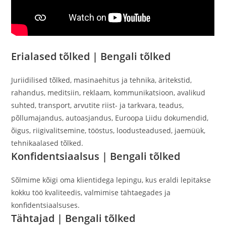
Erialased tõlked |
Bengali tõlked
Juriidilised tõlked, masinaehitus ja tehnika, äritekstid,
rahandus, meditsiin, reklaam, kommunikatsioon, avalikud
suhted, transport, arvutite riist- ja tarkvara, teadus,
põllumajandus, autoasjandus, Euroopa Liidu dokumendid,
õigus, riigivalitsemine, tööstus, loodusteadused, jaemüük,
tehnikaalased tõlked.
Konfidentsiaalsus |
Bengali tõlked
Sõlmime kõigi oma klientidega lepingu, kus eraldi lepitakse
kokku töö kvaliteedis, valmimise tähtaegades ja
konfidentsiaalsuses.
Tähtajad |
Bengali tõlked