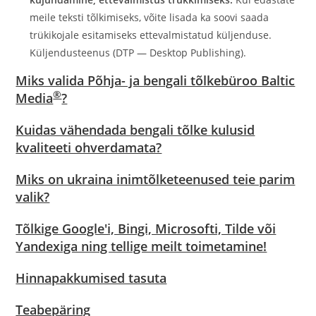
meile teksti tõlkimiseks, võite lisada ka soovi saada
trükikojale esitamiseks ettevalmistatud küljenduse.
Küljendusteenus (DTP — Desktop Publishing).
Miks valida Põhja- ja bengali tõlkebüroo Baltic
®
Media
?
Kuidas vähendada bengali tõlke kulusid
kvaliteeti ohverdamata?
Miks on ukraina inimtõlketeenused teie parim
valik?
Tõlkige Google'i, Bingi, Microsofti, Tilde või
Yandexiga ning tellige meilt toimetamine!
Hinnapakkumised tasuta
Teabepäring