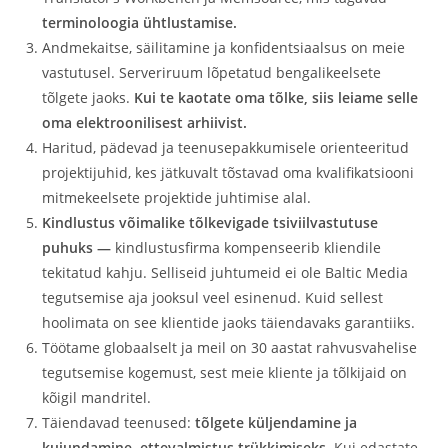
terminoloogia ühtlustamise.
Andmekaitse, säilitamine ja konfidentsiaalsus on meie
vastutusel. Serveriruum lõpetatud bengalikeelsete
tõlgete jaoks.
Kui te kaotate oma tõlke, siis leiame selle
oma elektroonilisest arhiivist.
Haritud, pädevad ja teenusepakkumisele orienteeritud
projektijuhid, kes jätkuvalt tõstavad oma kvalifikatsiooni
mitmekeelsete projektide juhtimise alal.
Kindlustus võimalike tõlkevigade tsiviilvastutuse
puhuks —
kindlustusfirma kompenseerib kliendile
tekitatud kahju. Selliseid juhtumeid ei ole Baltic Media
tegutsemise aja jooksul veel esinenud. Kuid sellest
hoolimata on see klientide jaoks täiendavaks garantiiks.
Töötame globaalselt ja meil on 30 aastat rahvusvahelise
tegutsemise kogemust, sest meie kliente ja tõlkijaid on
kõigil mandritel.
Täiendavad teenused:
tõlgete küljendamine ja
kujundamine, ettevalmistus trükkimiseks.
Kui edastate