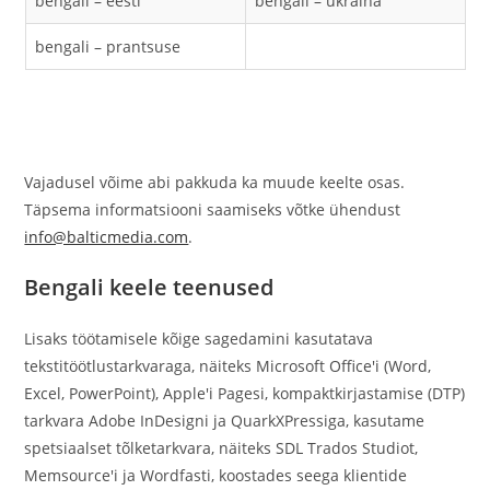
bengali – eesti
bengali – ukraina
bengali – prantsuse
Vajadusel võime abi pakkuda ka muude keelte osas.
Täpsema informatsiooni saamiseks võtke ühendust
info@balticmedia.com
.
Bengali keele teenused
Lisaks töötamisele kõige sagedamini kasutatava
tekstitöötlustarkvaraga, näiteks Microsoft Office'i (Word,
Excel, PowerPoint), Apple'i Pagesi, kompaktkirjastamise (DTP)
tarkvara Adobe InDesigni ja QuarkXPressiga, kasutame
spetsiaalset tõlketarkvara, näiteks SDL Trados Studiot,
Memsource'i ja Wordfasti, koostades seega klientide