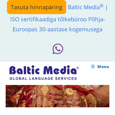
Skip
®
Tasuta hinnapäring
Baltic Media
|
to
content
ISO sertifikaadiga tõlkebüroo Põhja-
Euroopas 30-aastase kogemusega
Menu