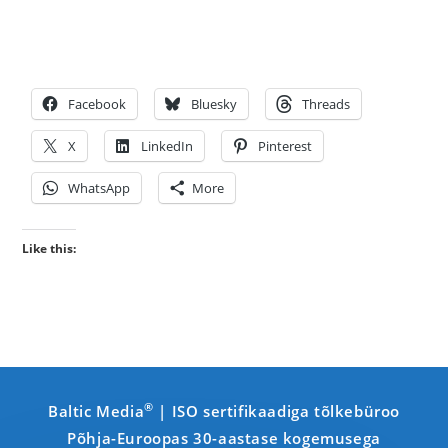
Facebook
Bluesky
Threads
X
LinkedIn
Pinterest
WhatsApp
More
Like this:
®
Baltic Media
| ISO sertifikaadiga tõlkebüroo
Põhja-Euroopas 30-aastase kogemusega