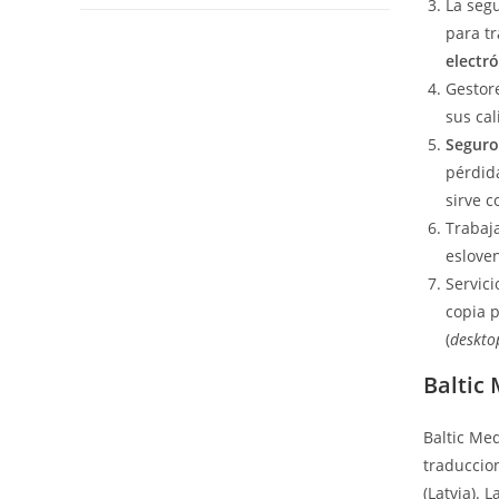
La seg
para t
electró
Gestor
sus cal
Seguro
pérdida
sirve c
Trabaja
esloven
Servici
copia p
(
deskto
Baltic
Baltic Me
traduccio
(Latvia). 