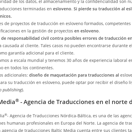
uridad de los datos, el almacenamiento y la confidencialidad son 
raducciones terminadas en
esloveno
.
Si pierde su traducción al e
nicos.
es de proyectos de traducción en esloveno formados, competentes 
ificaciones en la gestión de proyectos
en esloveno
.
 de responsabilidad civil contra posibles errores de traducción e
 causada al cliente. Tales casos no pueden encontrarse durante el
omo garantía adicional para el cliente.
mos a escala mundial y tenemos 30 años de experiencia laboral en 
o en todos los continentes.
os adicionales:
diseño de maquetación para traducciones al
eslov
ara su traducción en esloveno, puede optar por recibir el diseño l
p publishing
).
®
 Media
- Agencia de Traducciones en el norte 
®
dia
- Agencia de Traducciones Nórdica-Báltica, es una de las agenci
nes humanas profesionales en Europa del Norte. La agencia de tradu
La agencia de traducciones Baltic Media cuenta entre sus clientes