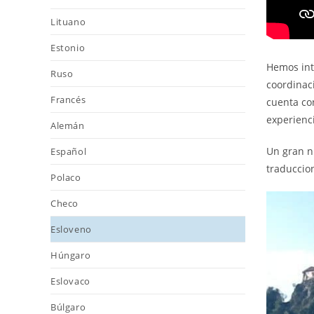
Lituano
Estonio
Hemos int
Ruso
coordinaci
Francés
cuenta con
experienci
Alemán
Un gran n
Español
traduccion
Polaco
Checo
Esloveno
Húngaro
Eslovaco
Búlgaro