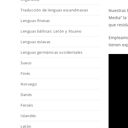
Traducción de lenguas escandinavas
Nuestras b
Media” la 
Lenguas finesas
que resida
Lenguas bálticas: Letón y lituano
Empleamos 
Lenguas eslavas
tienen exp
Lenguas germánicas occidentales
Sueco
Finés
Noruego
Danés
Feroés
Islandés
Letón