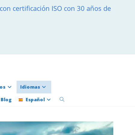
 con certificación ISO con 30 años de
ios
Idiomas
Blog
Español
Alternar
búsqueda
de