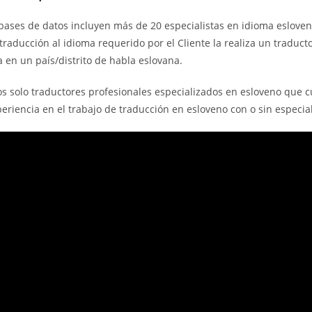
ases de datos incluyen más de 20 especialistas en idioma esloveno.
traducción al idioma requerido por el Cliente la realiza un tradu
 en un país/distrito de habla eslovana.
solo traductores profesionales especializados en esloveno que cue
eriencia en el trabajo de traducción en esloveno con o sin especia