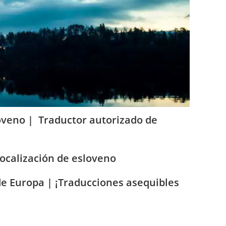
la
web
loveno | Traductor autorizado de
localización de esloveno
de Europa | ¡Traducciones asequibles