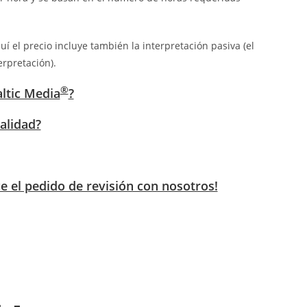
í el precio incluye también la interpretación pasiva (el
erpretación).
®
altic Media
?
calidad?
ce el pedido de revisión con nosotros!