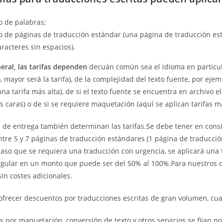
 de palabras;
 de páginas de traducción estándar (una página de traducción es
racteres sin espacios).
neral, las tarifas dependen
decuán común sea el idioma en particu
, mayor será la tarifa), de la complejidad del texto fuente, por ejem
una tarifa más alta), de si el texto fuente se encuentra en archivo e
s caras) o de si se requiere maquetación (aquí se aplican tarifas m
s de entrega también determinan las tarifas.Se debe tener en cons
tre 5 y 7 páginas de traducción estándares (1 página de traducció
caso que se requiera una traducción con urgencia, se aplicará una ta
regular en un monto que puede ser del 50% al 100%.Para nuestros 
in costes adicionales.
frecer descuentos por traducciones escritas de gran volumen, cua
s por maquetación, conversión de texto y otros servicios se fijan 