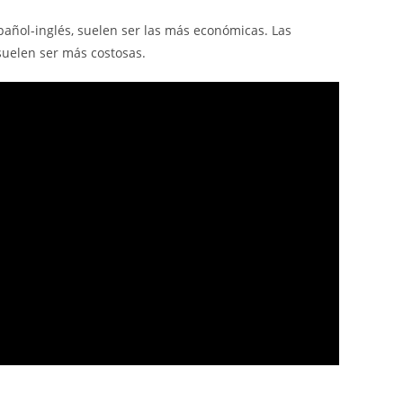
añol-inglés, suelen ser las más económicas. Las
uelen ser más costosas.