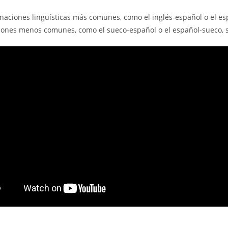
naciones lingüísticas más comunes, como el inglés-español o el esp
ones menos comunes, como el sueco-español o el español-sueco, s