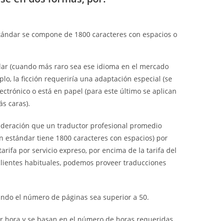
tándar se compone de 1800 caracteres con espacios o
lar (cuando más raro sea ese idioma en el mercado
plo, la ficción requeriría una adaptación especial (se
lectrónico o está en papel (para este último se aplican
ás caras).
ideración que un traductor profesional promedio
n estándar tiene 1800 caracteres con espacios) por
rifa por servicio expreso, por encima de la tarifa del
clientes habituales, podemos proveer traducciones
ndo el número de páginas sea superior a 50.
por hora y se basan en el número de horas requeridas