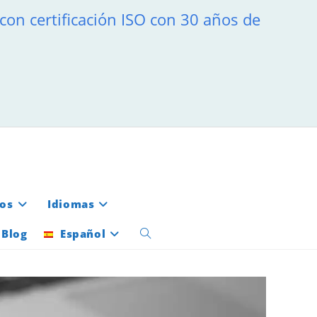
 con certificación ISO con 30 años de
ios
Idiomas
Blog
Español
Alternar
búsqueda
de