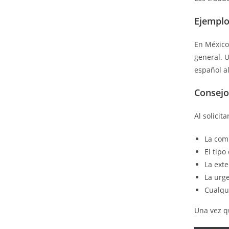
Ejemplo
En México,
general. U
español al
Consejo
Al solicit
La comb
El tipo
La exte
La urg
Cualqui
Una vez qu