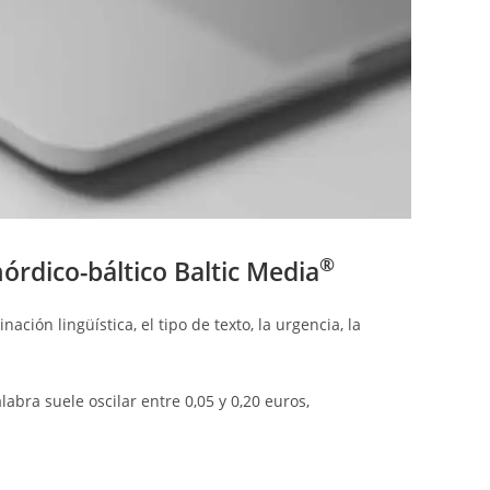
la
web
®
órdico-báltico Baltic Media
ión lingüística, el tipo de texto, la urgencia, la
labra suele oscilar entre 0,05 y 0,20 euros,