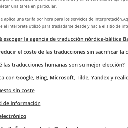
etar una tarea en particular.
 aplica una tarifa por hora para los servicios de interpretación.Aqu
 el intérprete utilizó para trasladarse desde y hacia el sitio de int
é escoger la agencia de traducción nórdica-báltica B
ducir el coste de las traducciones sin sacrificar la 
é las traducciones humanas son su mejor elección?
a con Google, Bing, Microsoft, Tilde, Yandex y reali
esto sin coste
ud de información
electrónico
®