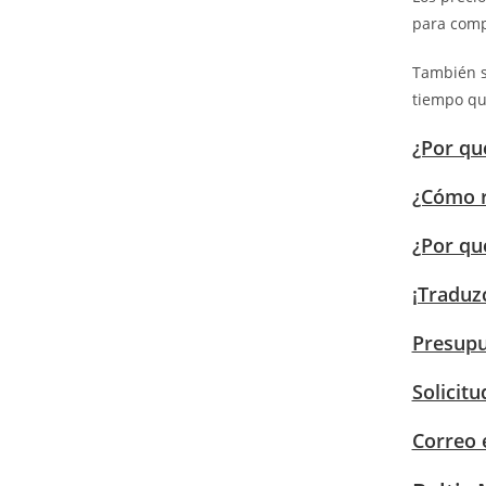
para compl
También se
tiempo que
¿Por qu
¿Cómo re
¿Por qu
¡Traduzc
Presupu
Solicit
Correo 