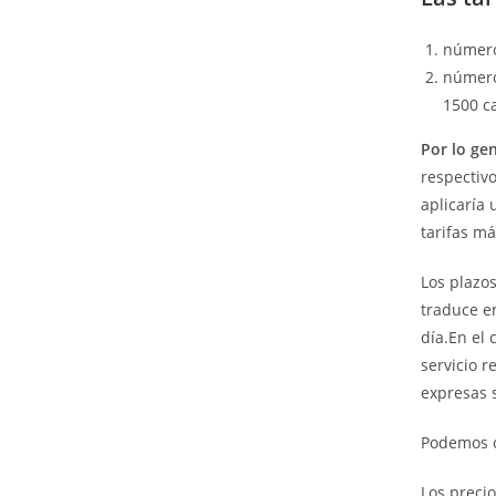
número
número
1500 ca
Por lo ge
respectivo
aplicaría 
tarifas má
Los plazo
traduce en
día.En el 
servicio 
expresas s
Podemos o
Los precio