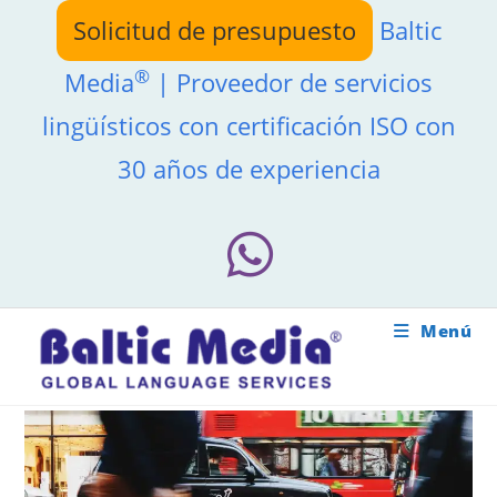
Ir
Solicitud de presupuesto
Baltic
al
contenido
®
Media
| Proveedor de servicios
lingüísticos con certificación ISO con
30 años de experiencia
Menú