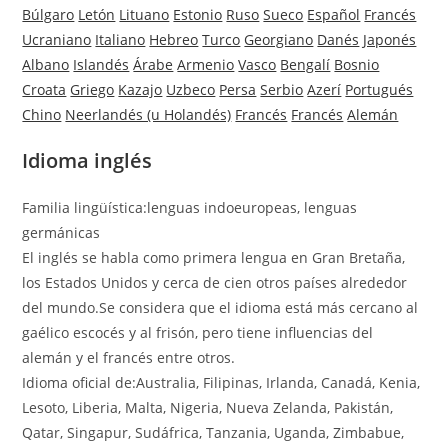
Búlgaro
Letón
Lituano
Estonio
Ruso
Sueco
Español
Francés
Ucraniano
Italiano
Hebreo
Turco
Georgiano
Danés
Japonés
Albano
Islandés
Árabe
Armenio
Vasco
Bengalí
Bosnio
Croata
Griego
Kazajo
Uzbeco
Persa
Serbio
Azerí
Portugués
Chino
Neerlandés (u Holandés)
Francés
Francés
Alemán
Idioma inglés
Familia lingüística:lenguas indoeuropeas, lenguas
germánicas
El inglés se habla como primera lengua en Gran Bretaña,
los Estados Unidos y cerca de cien otros países alrededor
del mundo.Se considera que el idioma está más cercano al
gaélico escocés y al frisón, pero tiene influencias del
alemán y el francés entre otros.
Idioma oficial de:Australia, Filipinas, Irlanda, Canadá, Kenia,
Lesoto, Liberia, Malta, Nigeria, Nueva Zelanda, Pakistán,
Qatar, Singapur, Sudáfrica, Tanzania, Uganda, Zimbabue,