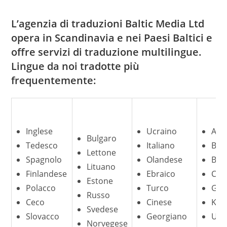
L’agenzia di traduzioni Baltic Media Ltd
opera in Scandinavia e nei Paesi Baltici e
offre servizi di traduzione multilingue.
Lingue da noi tradotte più
frequentemente:
Inglese
Ucraino
Aze
Bulgaro
Tedesco
Italiano
Ben
Lettone
Spagnolo
Olandese
Bos
Lituano
Finlandese
Ebraico
Cro
Estone
Polacco
Turco
Gre
Russo
Ceco
Cinese
Kaz
Svedese
Slovacco
Georgiano
Uzb
Norvegese