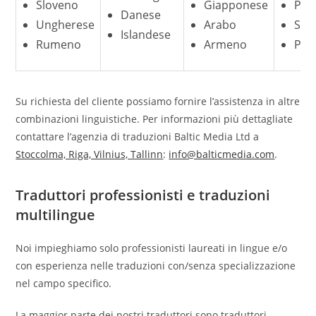
Sloveno
Giapponese
Per
Danese
Ungherese
Arabo
Ser
Islandese
Rumeno
Armeno
Por
Su richiesta del cliente possiamo fornire l’assistenza in altre
combinazioni linguistiche. Per informazioni più dettagliate
contattare l’agenzia di traduzioni Baltic Media Ltd a
Stoccolma, Riga, Vilnius, Tallinn
:
info@balticmedia.com
.
Traduttori professionisti e traduzioni
multilingue
Noi impieghiamo solo professionisti laureati in lingue e/o
con esperienza nelle traduzioni con/senza specializzazione
nel campo specifico.
La maggior parte dei nostri traduttori sono traduttori