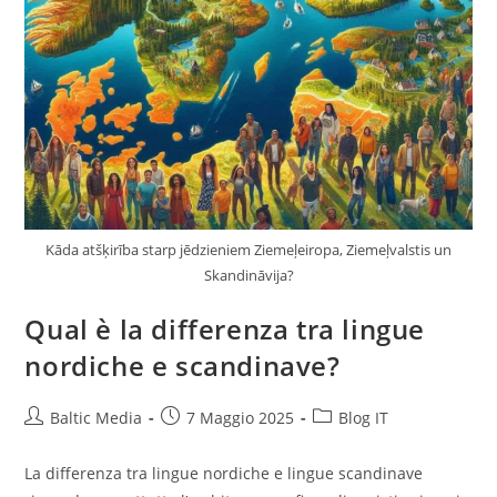
Kāda atšķirība starp jēdzieniem Ziemeļeiropa, Ziemeļvalstis un
Skandināvija?
Qual è la differenza tra lingue
nordiche e scandinave?
Autore
Articolo
Categoria
Baltic Media
7 Maggio 2025
Blog IT
dell'articolo:
pubblicato:
dell'articolo:
La differenza tra lingue nordiche e lingue scandinave