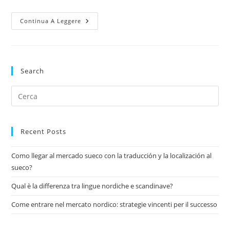
Come
Continua A Leggere
Entrare
Nel
Mercato
Nordico:
Strategie
Vincenti
Search
Per
Il
Successo
Pre
Es
to
clo
Recent Posts
the
Como llegar al mercado sueco con la traducción y la localización al
sea
sueco?
pan
Qual è la differenza tra lingue nordiche e scandinave?
Come entrare nel mercato nordico: strategie vincenti per il successo