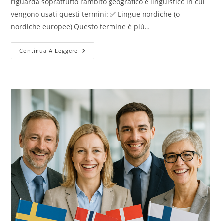
riguarda soprattutto l’ambito geografico e linguistico in cui
vengono usati questi termini: ✅ Lingue nordiche (o
nordiche europee) Questo termine è più…
Qual
Continua A Leggere
È
La
Differenza
Tra
Lingue
Nordiche
E
Scandinave?