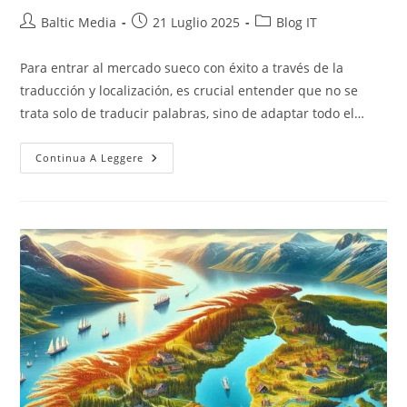
Autore
Articolo
Categoria
Baltic Media
21 Luglio 2025
Blog IT
dell'articolo:
pubblicato:
dell'articolo:
Para entrar al mercado sueco con éxito a través de la
traducción y localización, es crucial entender que no se
trata solo de traducir palabras, sino de adaptar todo el…
Como
Continua A Leggere
Llegar
Al
Mercado
Sueco
Con
La
Traducción
Y
La
Localización
Al
Sueco?