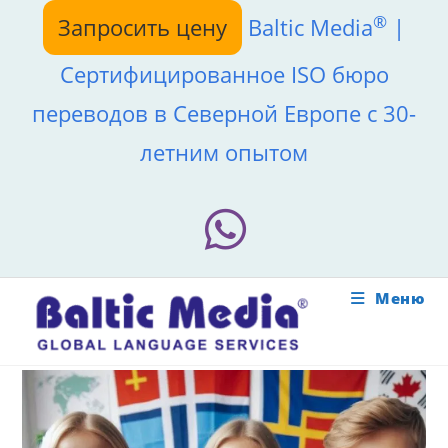
Перейти
®
Запросить цену
Baltic Media
|
к
содержимому
Сертифицированное ISO бюро
переводов в Северной Европе с 30-
летним опытом
Меню