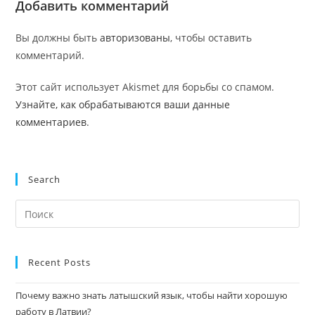
Добавить комментарий
Вы должны быть
авторизованы
, чтобы оставить
комментарий.
Этот сайт использует Akismet для борьбы со спамом.
Узнайте, как обрабатываются ваши данные
комментариев
.
Search
На
кл
Esc
чт
Recent Posts
за
Почему важно знать латышский язык, чтобы найти хорошую
па
работу в Латвии?
пои