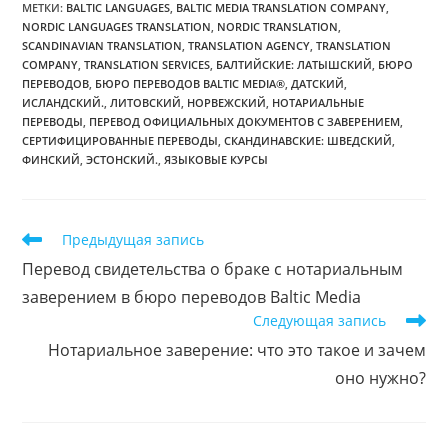
МЕТКИ
:
BALTIC LANGUAGES
,
BALTIC MEDIA TRANSLATION COMPANY
,
NORDIC LANGUAGES TRANSLATION
,
NORDIC TRANSLATION
,
SCANDINAVIAN TRANSLATION
,
TRANSLATION AGENCY
,
TRANSLATION
COMPANY
,
TRANSLATION SERVICES
,
БАЛТИЙСКИЕ: ЛАТЫШСКИЙ
,
БЮРО
ПЕРЕВОДОВ
,
БЮРО ПЕРЕВОДОВ BALTIC MEDIA®
,
ДАТСКИЙ
,
ИСЛАНДСКИЙ.
,
ЛИТОВСКИЙ
,
НОРВЕЖСКИЙ
,
НОТАРИАЛЬНЫЕ
ПЕРЕВОДЫ
,
ПЕРЕВОД ОФИЦИАЛЬНЫХ ДОКУМЕНТОВ С ЗАВЕРЕНИЕМ
,
СЕРТИФИЦИРОВАННЫЕ ПЕРЕВОДЫ
,
СКАНДИНАВСКИЕ: ШВЕДСКИЙ
,
ФИНСКИЙ
,
ЭСТОНСКИЙ.
,
ЯЗЫКОВЫЕ КУРСЫ
Читать
Предыдущая запись
далее
Перевод свидетельства о браке с нотариальным
статьи
заверением в бюро переводов Baltic Media
Следующая запись
Нотариальное заверение: что это такое и зачем
оно нужно?