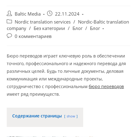
Автор
Запись
Baltic Media
22.11.2024
записи:
опубликована:
Рубрика
Nordic translation services
/
Nordic-Baltic translation
записи:
company
/
Без категории
/
Блог
/
Блог
Комментарии
0 комментариев
к
записи:
Бюро переводов играет ключевую роль в обеспечении
точного, профессионального и надежного перевода для
различных целей. Будь то личные документы, деловая
коммуникация или международные проекты,
сотрудничество с профессиональным
бюро переводов
имеет ряд преимуществ.
Содержание страницы
show