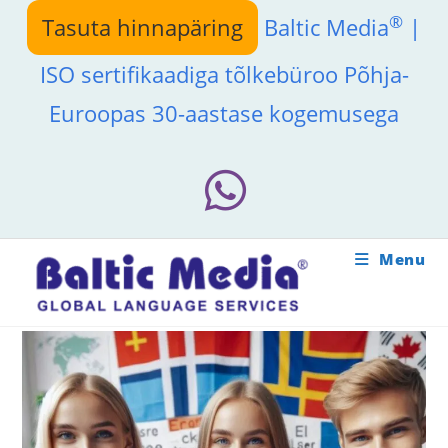
Skip
®
Tasuta hinnapäring
Baltic Media
|
to
content
ISO sertifikaadiga tõlkebüroo Põhja-
Euroopas 30-aastase kogemusega
Menu