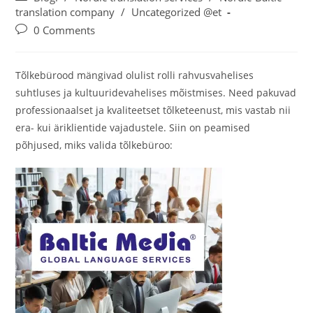
category:
translation company
/
Uncategorized @et
Post
0 Comments
comments:
Tõlkebürood mängivad olulist rolli rahvusvahelises
suhtluses ja kultuuridevahelises mõistmises. Need pakuvad
professionaalset ja kvaliteetset tõlketeenust, mis vastab nii
era- kui äriklientide vajadustele. Siin on peamised
põhjused, miks valida tõlkebüroo: