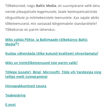
Tõlkebürood, nagu
Baltic Media
, on suurepärane valik tänu
nende pikaajalisele kogemusele, laiale keelespetsialistide
võrgustikule ja mitmekesistele teenustele. Kas vajate abiks
tõlketeenuseid, mis vastavad kõrgeimatele standarditele?
Tõlkebüroo on parim lahendus.
Miks valida Põhja- ja Baltimaade tõlkebüroo Baltic
®
Media
?
Kuidas vähendada tõlke kulusid kvaliteeti ohverdamata?
Miks on inimtõlketeenused teie parim valik?
Tõlkige Google’i, Bingi, Microsofti, Tilde või Yandexiga ning
tellige meilt toimetamine!
Hinnapakkumised tasuta
Teabepäring
E-post