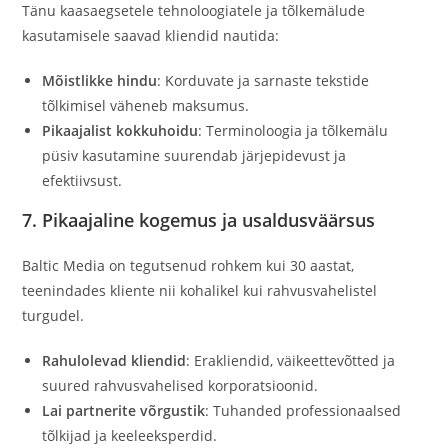
Tänu kaasaegsetele tehnoloogiatele ja tõlkemälude
kasutamisele saavad kliendid nautida:
Mõistlikke hindu
: Korduvate ja sarnaste tekstide
tõlkimisel väheneb maksumus.
Pikaajalist kokkuhoidu
: Terminoloogia ja tõlkemälu
püsiv kasutamine suurendab järjepidevust ja
efektiivsust.
7. Pikaajaline kogemus ja usaldusväärsus
Baltic Media on tegutsenud rohkem kui 30 aastat,
teenindades kliente nii kohalikel kui rahvusvahelistel
turgudel.
Rahulolevad kliendid
: Erakliendid, väikeettevõtted ja
suured rahvusvahelised korporatsioonid.
Lai partnerite võrgustik
: Tuhanded professionaalsed
tõlkijad ja keeleeksperdid.