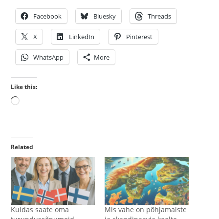
Facebook
Bluesky
Threads
X
LinkedIn
Pinterest
WhatsApp
More
Like this:
Loading…
Related
Kuidas saate oma
Mis vahe on põhjamaiste