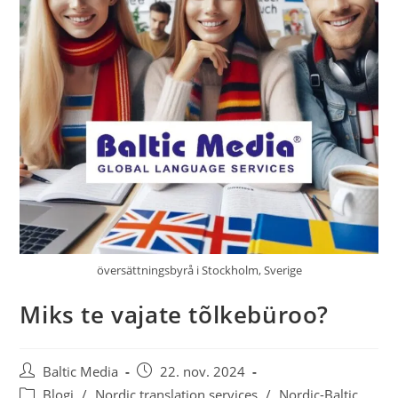
översättningsbyrå i Stockholm, Sverige
Miks te vajate tõlkebüroo?
Post
Post
Baltic Media
22. nov. 2024
author:
published:
Post
Blogi
/
Nordic translation services
/
Nordic-Baltic