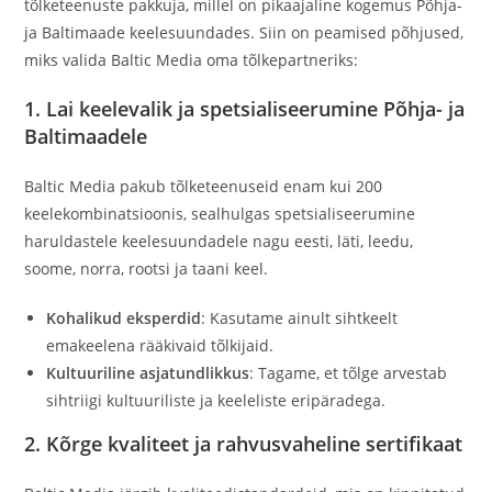
tõlketeenuste pakkuja, millel on pikaajaline kogemus Põhja-
ja Baltimaade keelesuundades. Siin on peamised põhjused,
miks valida Baltic Media oma tõlkepartneriks:
1. Lai keelevalik ja spetsialiseerumine Põhja- ja
Baltimaadele
Baltic Media pakub tõlketeenuseid enam kui 200
keelekombinatsioonis, sealhulgas spetsialiseerumine
haruldastele keelesuundadele nagu eesti, läti, leedu,
soome, norra, rootsi ja taani keel.
Kohalikud eksperdid
: Kasutame ainult sihtkeelt
emakeelena rääkivaid tõlkijaid.
Kultuuriline asjatundlikkus
: Tagame, et tõlge arvestab
sihtriigi kultuuriliste ja keeleliste eripäradega.
2. Kõrge kvaliteet ja rahvusvaheline sertifikaat