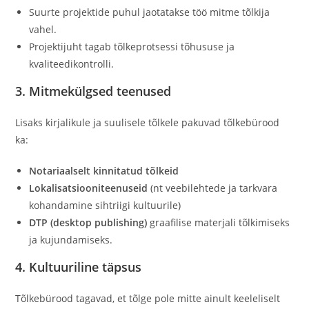
Suurte projektide puhul jaotatakse töö mitme tõlkija
vahel.
Projektijuht tagab tõlkeprotsessi tõhususe ja
kvaliteedikontrolli.
3. Mitmekülgsed teenused
Lisaks kirjalikule ja suulisele tõlkele pakuvad tõlkebürood
ka:
Notariaalselt kinnitatud tõlkeid
Lokalisatsiooniteenuseid
(nt veebilehtede ja tarkvara
kohandamine sihtriigi kultuurile)
DTP (desktop publishing)
graafilise materjali tõlkimiseks
ja kujundamiseks.
4. Kultuuriline täpsus
Tõlkebürood tagavad, et tõlge pole mitte ainult keeleliselt