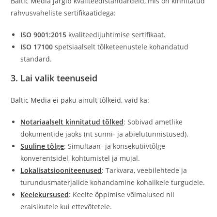
Baltic Media järgib kvaliteedistandardeid, mis on kinnitatud
rahvusvaheliste sertifikaatidega:
ISO 9001:2015
kvaliteedijuhtimise sertifikaat.
ISO 17100
spetsiaalselt tõlketeenustele kohandatud
standard.
3. Lai valik teenuseid
Baltic Media ei paku ainult tõlkeid, vaid ka:
Notariaalselt kinnitatud tõlked
: Sobivad ametlike
dokumentide jaoks (nt sünni- ja abielutunnistused).
Suuline tõlge
: Simultaan- ja konsekutiivtõlge
konverentsidel, kohtumistel ja mujal.
Lokalisatsiooniteenused
: Tarkvara, veebilehtede ja
turundusmaterjalide kohandamine kohalikele turgudele.
Keelekursused
: Keelte õppimise võimalused nii
eraisikutele kui ettevõtetele.