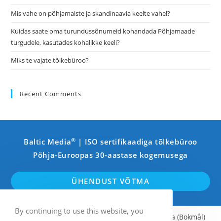
pan
Mis vahe on põhjamaiste ja skandinaavia keelte vahel?
Kuidas saate oma turundussõnumeid kohandada Põhjamaade
turgudele, kasutades kohalikke keeli?
Miks te vajate tõlkebüroo?
Recent Comments
®
Baltic Media
| ISO sertifikaadiga tõlkebüroo
Põhja-Euroopas 30-aastase kogemusega
ÜHENDUST VÕTMA
By continuing to use this website, you
Inglise
Rootsi
Soome
Norra (Bokmål)