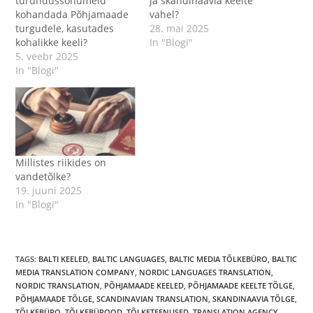
turundussõnumeid
ja skandinaavia keelte
kohandada Põhjamaade
vahel?
turgudele, kasutades
28. mai 2025
kohalikke keeli?
In "Blogi"
5. veebr 2025
In "Blogi"
Millistes riikides on
vandetõlke?
19. juuni 2025
In "Blogi"
TAGS
:
BALTI KEELED
,
BALTIC LANGUAGES
,
BALTIC MEDIA TÕLKEBÜRO
,
BALTIC
MEDIA TRANSLATION COMPANY
,
NORDIC LANGUAGES TRANSLATION
,
NORDIC TRANSLATION
,
PÕHJAMAADE KEELED
,
PÕHJAMAADE KEELTE TÕLGE
,
PÕHJAMAADE TÕLGE
,
SCANDINAVIAN TRANSLATION
,
SKANDINAAVIA TÕLGE
,
TÕLKEBÜRO
,
TÕLKEBÜROOD
,
TÕLKETEENUSED
,
TRANSLATION AGENCY
,