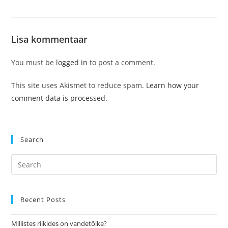
Lisa kommentaar
You must be
logged in
to post a comment.
This site uses Akismet to reduce spam.
Learn how your
comment data is processed.
Search
Pre
Es
to
clo
Recent Posts
the
Millistes riikides on vandetõlke?
sea