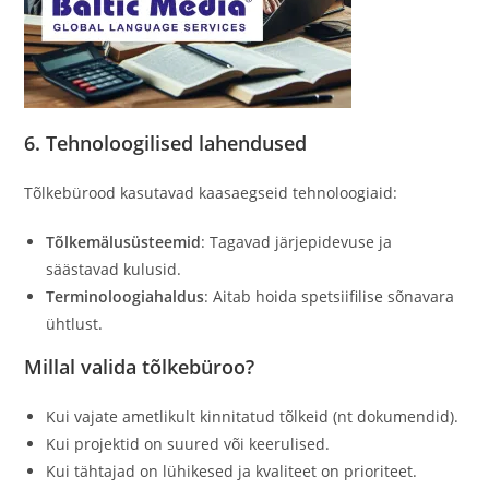
6. Tehnoloogilised lahendused
Tõlkebürood kasutavad kaasaegseid tehnoloogiaid:
Tõlkemälusüsteemid
: Tagavad järjepidevuse ja
säästavad kulusid.
Terminoloogiahaldus
: Aitab hoida spetsiifilise sõnavara
ühtlust.
Millal valida tõlkebüroo?
Kui vajate ametlikult kinnitatud tõlkeid (nt dokumendid).
Kui projektid on suured või keerulised.
Kui tähtajad on lühikesed ja kvaliteet on prioriteet.