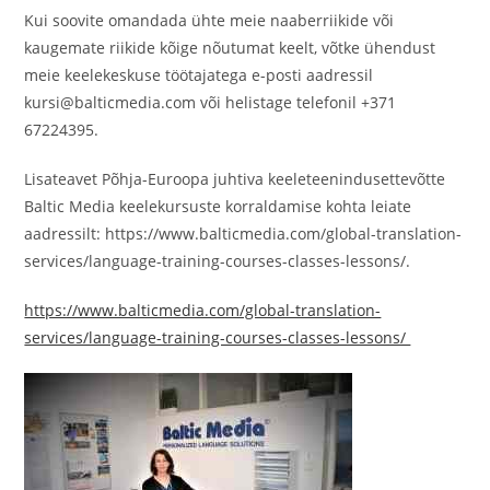
Kui soovite omandada ühte meie naaberriikide või
kaugemate riikide kõige nõutumat keelt, võtke ühendust
meie keelekeskuse töötajatega e-posti aadressil
kursi@balticmedia.com või helistage telefonil +371
67224395.
Lisateavet Põhja-Euroopa juhtiva keeleteenindusettevõtte
Baltic Media keelekursuste korraldamise kohta leiate
aadressilt: https://www.balticmedia.com/global-translation-
services/language-training-courses-classes-lessons/.
https://www.balticmedia.com/global-translation-
services/language-training-courses-classes-lessons/