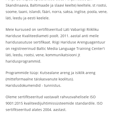
Skandinaavia, Baltimaade ja slaavi keelte) keeltele, st rootsi,
soome, taani, islandi, fääri, norra, saksa, inglise, poola, vene,
läti, leedu ja eesti keelele.
Meie kursused on sertifitseeritud Läti Vabariigi Riikliku
Hariduse Kvaliteediameti poolt. 2011. aastal anti meile
haridusasutuse sertifikaat. Riigi Hariduse Arenguagentuur
on registreerinud Baltic Media Language Training Center'i
läti, leedu, rootsi, vene, kommunikatsiooni jt
haridusprogrammid.
Programmide tüüp: Kutsealane areng ja isiklik areng
(mitteformaalne täiskasvanute koolitus).
Haridusdokumendid - tunnistus.
Oleme sertifitseeritud vastavalt rahvusvahelisele ISO
9001:2015 kvaliteedijuhtimissüsteemide standardile. ISO
sertifitseeritud alates 2004. aastast.