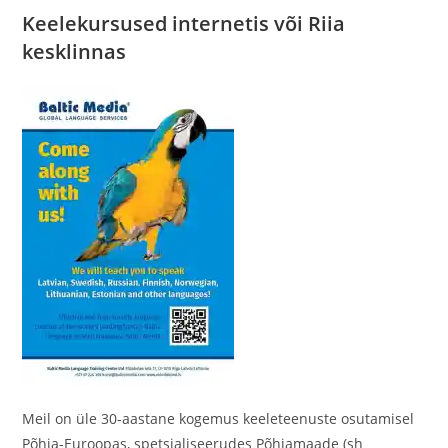
Keelekursused internetis või Riia
kesklinnas
Meil on üle 30-aastane kogemus keeleteenuste osutamisel
Põhja-Euroopas, spetsialiseerudes Põhjamaade (sh