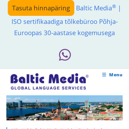
Skip
®
Tasuta hinnapäring
Baltic Media
|
to
content
ISO sertifikaadiga tõlkebüroo Põhja-
Euroopas 30-aastase kogemusega
Menu