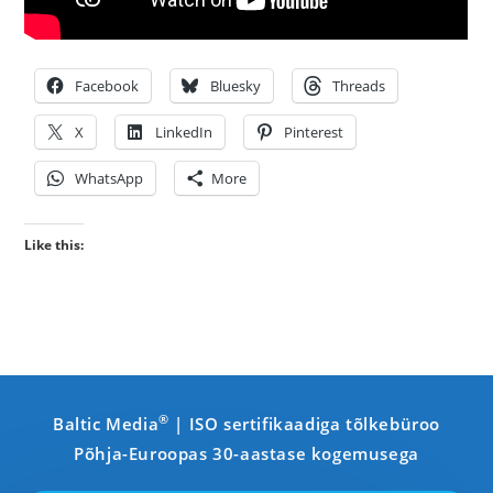
Facebook
Bluesky
Threads
X
LinkedIn
Pinterest
WhatsApp
More
Like this:
®
Baltic Media
| ISO sertifikaadiga tõlkebüroo
Põhja-Euroopas 30-aastase kogemusega