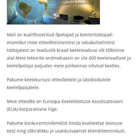
Meil on kvalifitseeritud õpetajad ja kontoritöötajad:
enamikul meie ettevõttesisestest ja vabakutselistest
töötajatest on teaduslik kraad keeleteaduse või tõlkimise
alal.Meie lektorite andmebaasis on üle 600 keeleteadlase ja
keeleõpetaja paljudes meie piirkonnas nõutud keeltes.
Pakume keelekursusi ettevõtetele ja üksikisikutele
keeleõppijatele.
Meie ettevõte on Euroopa Keeletööstuse Assotsiatsiooni
(ELIA) korporatiivne liige.
Pakume konkurentsivõimelist hinda kvaliteetse teenuse
eest ning sõbralikku ja usaldusväärset klienditeenindust.