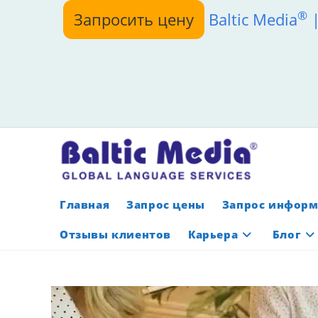
Перейти
®
Запросить цену
Baltic Media
|
к
содержимому
Главная
Запрос цены
Запрос инфор
Отзывы клиентов
Карьера
Блог