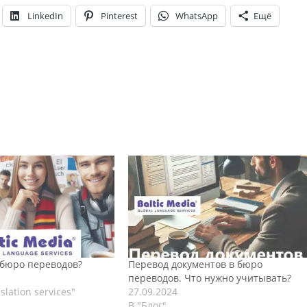
LinkedIn
Pinterest
WhatsApp
Ещё
 бюро переводов?
Перевод документов в бюро
переводов. Что нужно учитывать?
slation services"
27.09.2024
В "Блог"