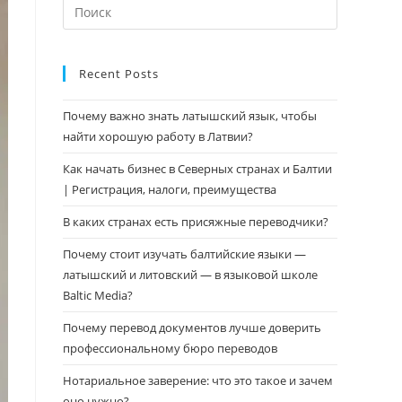
Нажмите
клавишу
Escape,
чтобы
Recent Posts
закрыть
Почему важно знать латышский язык, чтобы
панель
найти хорошую работу в Латвии?
поиска.
Как начать бизнес в Северных странах и Балтии
| Регистрация, налоги, преимущества
В каких странах есть присяжные переводчики?
Почему стоит изучать балтийские языки —
латышский и литовский — в языковой школе
Baltic Media?
Почему перевод документов лучше доверить
профессиональному бюро переводов
Нотариальное заверение: что это такое и зачем
оно нужно?