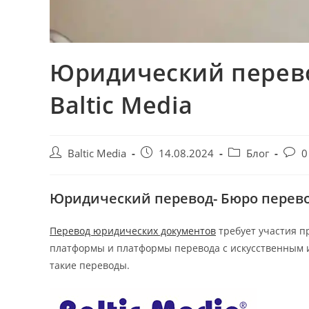
Юридический перево
Baltic Media
Автор
Запись
Рубрика
Комм
Baltic Media
14.08.2024
Блог
0
записи:
опубликована:
записи:
к
запис
Юридический перевод- Бюро перев
Перевод юридических документов
требует участия п
платформы и платформы перевода с искусственным и
такие переводы.