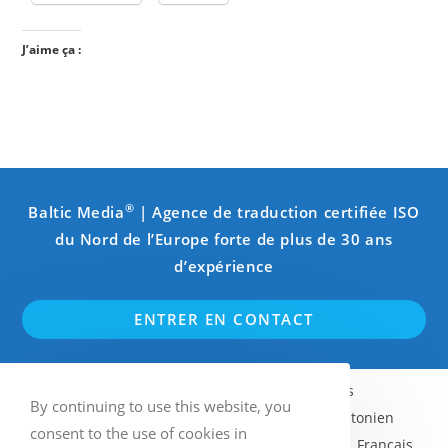
J’aime ça :
®
Baltic Media
| Agence de traduction certifiée ISO
du Nord de l’Europe forte de plus de 30 ans
d’expérience
ENTRER EN CONTACT
Anglais
Suédois
Finnois
By continuing to use this website, you
Norvégien (Bokmål)
Letton
Estonien
consent to the use of cookies in
Lituanien
Russe
Allemand
Français