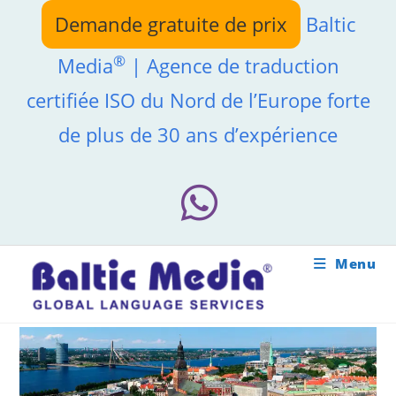
Skip
Demande gratuite de prix
Baltic
to
content
®
Media
| Agence de traduction
certifiée ISO du Nord de l’Europe forte
de plus de 30 ans d’expérience
Menu