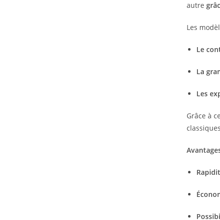
autre
grâc
Les modèl
Le cont
La gra
Les ex
Grâce à ce
classiques
Avantages 
Rapidit
Écono
Possibi