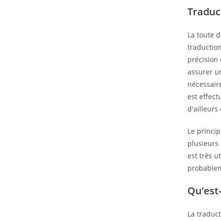
Traduc
La toute 
traduction
précision 
assurer un
nécessair
est effect
d'ailleurs
Le princip
plusieurs
est très u
probablem
Qu’est-
La traduct