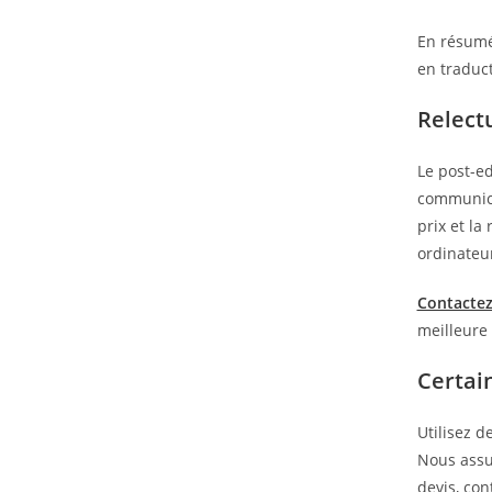
En résumé
en traduct
Relect
Le post-ed
communica
prix et la
ordinateu
Contactez
meilleure
Certain
Utilisez d
Nous assu
devis, con