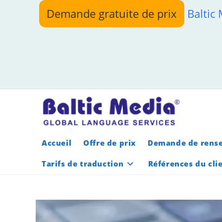
Skip
Demande gratuite de prix
Baltic
to
content
Accueil
Offre de prix
Demande de rens
Tarifs de traduction
Références du cli