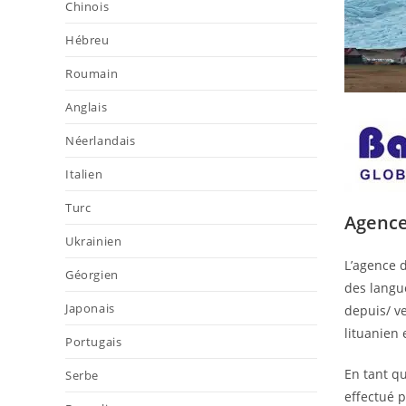
Chinois
Hébreu
Roumain
Anglais
Néerlandais
Italien
Turc
Agence
Ukrainien
L’agence d
Géorgien
des langue
Japonais
depuis/ ver
lituanien e
Portugais
En tant qu
Serbe
effectué p