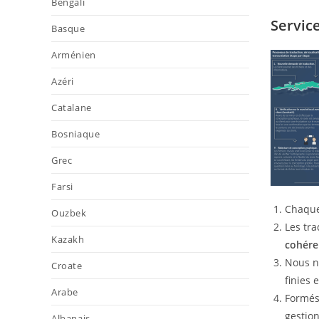
Bengali
Servic
Basque
Arménien
Azéri
Catalane
Bosniaque
Grec
Farsi
Chaque
Ouzbek
Les tra
Kazakh
cohére
Nous no
Croate
finies 
Arabe
Formés,
gestion
Albanais