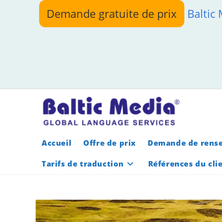
Skip
Demande gratuite de prix
Baltic
to
content
Accueil
Offre de prix
Demande de rens
Tarifs de traduction
Références du cli