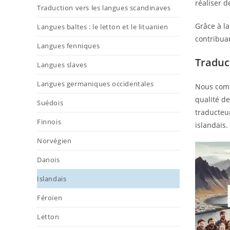
réaliser d
Traduction vers les langues scandinaves
Grâce à la
Langues baltes : le letton et le lituanien
contribuan
Langues fenniques
Traduc
Langues slaves
Langues germaniques occidentales
Nous comp
qualité de
Suédois
traducteur
Finnois
islandais.
Norvégien
Danois
Islandais
Féroïen
Letton