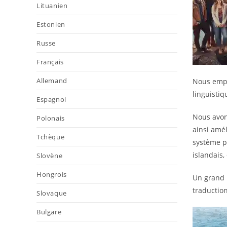
Lituanien
Estonien
Russe
Français
Allemand
Nous empl
linguistiq
Espagnol
Nous avon
Polonais
ainsi amél
Tchèque
système 
islandais,
Slovène
Hongrois
Un grand n
traduction
Slovaque
Bulgare