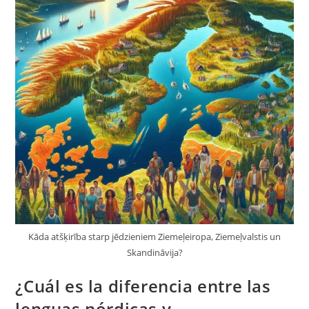
Kāda atšķirība starp jēdzieniem Ziemeļeiropa, Ziemeļvalstis un
Skandināvija?
¿Cuál es la diferencia entre las
lenguas nórdicas y