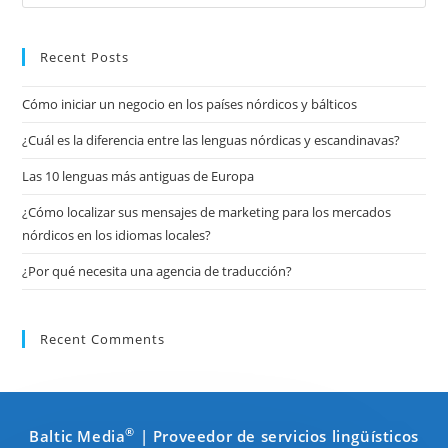
Es
par
cer
Recent Posts
el
Cómo iniciar un negocio en los países nórdicos y bálticos
pan
de
¿Cuál es la diferencia entre las lenguas nórdicas y escandinavas?
bú
Las 10 lenguas más antiguas de Europa
¿Cómo localizar sus mensajes de marketing para los mercados
nórdicos en los idiomas locales?
¿Por qué necesita una agencia de traducción?
Recent Comments
®
Baltic Media
| Proveedor de servicios lingüísticos