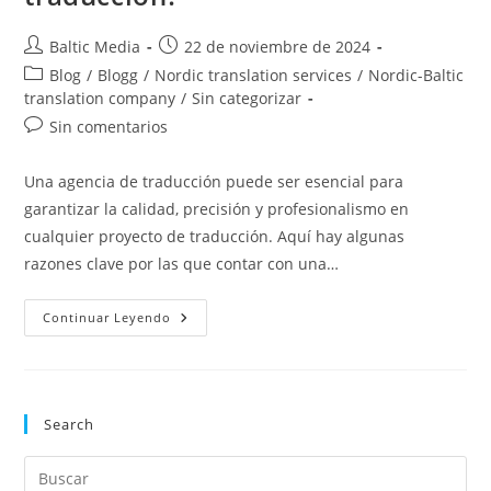
Autor
Publicación
Baltic Media
22 de noviembre de 2024
de
de
Categoría
Blog
/
Blogg
/
Nordic translation services
/
Nordic-Baltic
la
la
de
translation company
/
Sin categorizar
entrada:
entrada:
la
Comentarios
Sin comentarios
entrada:
de
la
Una agencia de traducción puede ser esencial para
entrada:
garantizar la calidad, precisión y profesionalismo en
cualquier proyecto de traducción. Aquí hay algunas
razones clave por las que contar con una…
¿Por
Continuar Leyendo
Qué
Necesita
Una
Agencia
De
Traducción?
Search
Pul