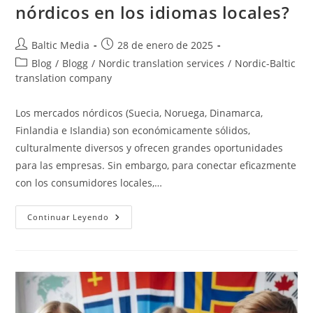
nórdicos en los idiomas locales?
Autor
Publicación
Baltic Media
28 de enero de 2025
de
de
Categoría
Blog
/
Blogg
/
Nordic translation services
/
Nordic-Baltic
la
la
de
translation company
entrada:
entrada:
la
entrada:
Los mercados nórdicos (Suecia, Noruega, Dinamarca,
Finlandia e Islandia) son económicamente sólidos,
culturalmente diversos y ofrecen grandes oportunidades
para las empresas. Sin embargo, para conectar eficazmente
con los consumidores locales,…
¿Cómo
Continuar Leyendo
Localizar
Sus
Mensajes
De
Marketing
Para
Los
Mercados
Nórdicos