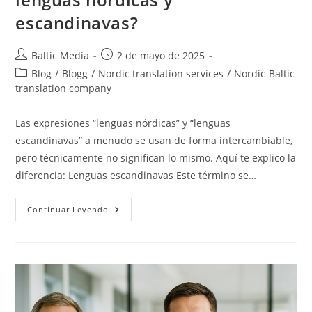
escandinavas?
Autor
Publicación
Baltic Media
2 de mayo de 2025
de
de
Categoría
Blog
/
Blogg
/
Nordic translation services
/
Nordic-Baltic
la
la
de
translation company
entrada:
entrada:
la
entrada:
Las expresiones “lenguas nórdicas” y “lenguas
escandinavas” a menudo se usan de forma intercambiable,
pero técnicamente no significan lo mismo. Aquí te explico la
diferencia: Lenguas escandinavas Este término se…
¿Cuál
Continuar Leyendo
Es
La
Diferencia
Entre
Las
Lenguas
Nórdicas
Y
Escandinavas?