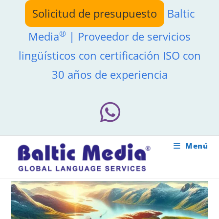
Ir
Solicitud de presupuesto
Baltic
al
contenido
®
Media
| Proveedor de servicios
lingüísticos con certificación ISO con
30 años de experiencia
Menú