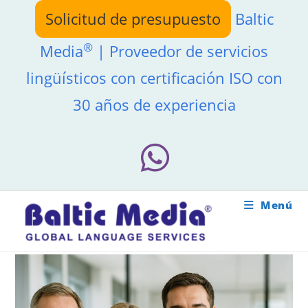
Ir
Solicitud de presupuesto
Baltic
al
contenido
®
Media
| Proveedor de servicios
lingüísticos con certificación ISO con
30 años de experiencia
Menú