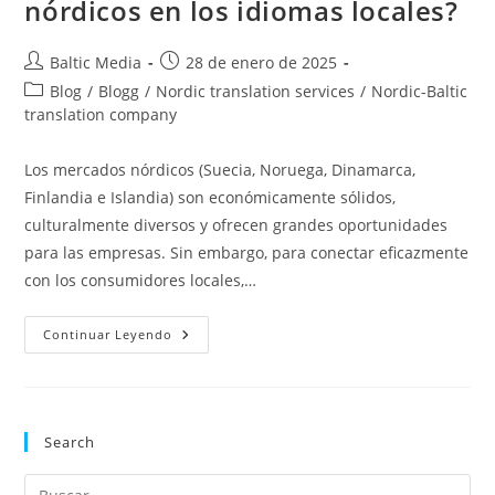
nórdicos en los idiomas locales?
Autor
Publicación
Baltic Media
28 de enero de 2025
de
de
Categoría
Blog
/
Blogg
/
Nordic translation services
/
Nordic-Baltic
la
la
de
translation company
entrada:
entrada:
la
entrada:
Los mercados nórdicos (Suecia, Noruega, Dinamarca,
Finlandia e Islandia) son económicamente sólidos,
culturalmente diversos y ofrecen grandes oportunidades
para las empresas. Sin embargo, para conectar eficazmente
con los consumidores locales,…
¿Cómo
Continuar Leyendo
Localizar
Sus
Mensajes
De
Marketing
Para
Search
Los
Mercados
Nórdicos
Pul
En