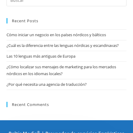
Los
Es
Idiomas
Locales?
par
cer
Recent Posts
el
Cómo iniciar un negocio en los países nórdicos y bálticos
pan
de
¿Cuál es la diferencia entre las lenguas nórdicas y escandinavas?
bú
Las 10 lenguas más antiguas de Europa
¿Cómo localizar sus mensajes de marketing para los mercados
nórdicos en los idiomas locales?
¿Por qué necesita una agencia de traducción?
Recent Comments
®