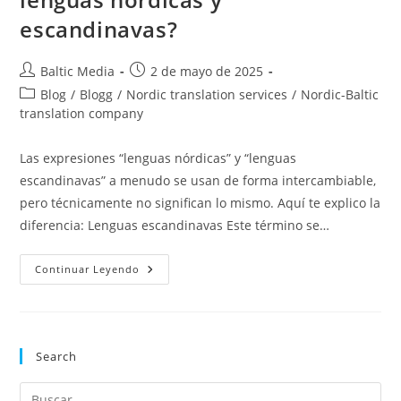
escandinavas?
Autor
Publicación
Baltic Media
2 de mayo de 2025
de
de
Categoría
Blog
/
Blogg
/
Nordic translation services
/
Nordic-Baltic
la
la
de
translation company
entrada:
entrada:
la
entrada:
Las expresiones “lenguas nórdicas” y “lenguas
escandinavas” a menudo se usan de forma intercambiable,
pero técnicamente no significan lo mismo. Aquí te explico la
diferencia: Lenguas escandinavas Este término se…
¿Cuál
Continuar Leyendo
Es
La
Diferencia
Entre
Las
Lenguas
Search
Nórdicas
Y
Escandinavas?
Pul