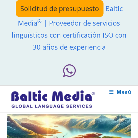
Ir
Solicitud de presupuesto
Baltic
al
contenido
®
Media
| Proveedor de servicios
lingüísticos con certificación ISO con
30 años de experiencia
Menú