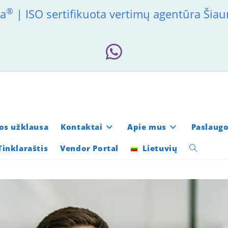
®
ia
| ISO sertifikuota vertimų agentūra Šiau
os užklausa
Kontaktai
Apie mus
Paslaug
Tinklaraštis
Vendor Portal
Lietuvių
Toggle
website
search