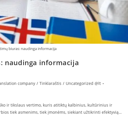
timų biuras: naudinga informacija
s: naudinga informacija
ranslation company
/
Tinklaraštis
/
Uncategorized @lt
ko ir tikslaus vertimo, kuris atitiktų kalbinius, kultūrinius ir
rbios tiek asmenims, tiek įmonėms, siekiant užtikrinti efektyvią…