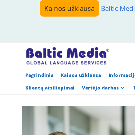
Skip
Kainos užklausa
Baltic Med
to
content
Pagrindinis
Kainos užklausa
Informacij
Klientų atsiliepimai
Vertėjo darbas