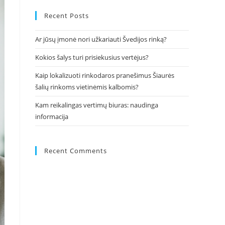
to
close
Recent Posts
the
Ar jūsų įmonė nori užkariauti Švedijos rinką?
search
panel.
Kokios šalys turi prisiekusius vertėjus?
Kaip lokalizuoti rinkodaros pranešimus Šiaurės
šalių rinkoms vietinėmis kalbomis?
Kam reikalingas vertimų biuras: naudinga
informacija
Recent Comments