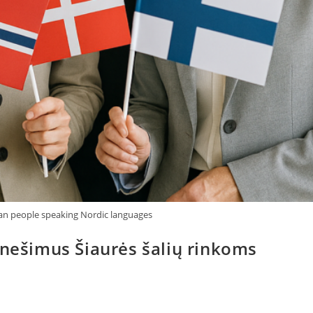
an people speaking Nordic languages
anešimus Šiaurės šalių rinkoms