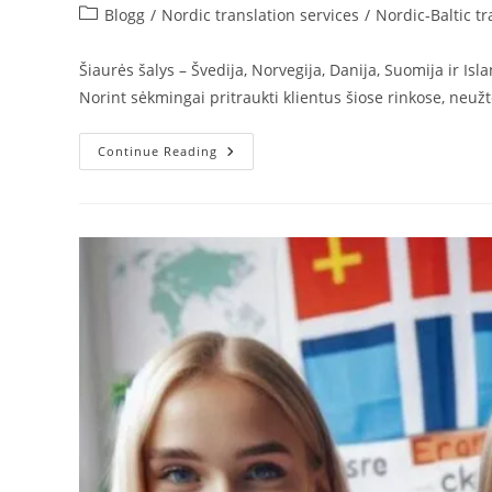
author:
published:
Post
Blogg
/
Nordic translation services
/
Nordic-Baltic t
category:
Šiaurės šalys – Švedija, Norvegija, Danija, Suomija ir Isl
Norint sėkmingai pritraukti klientus šiose rinkose, neuž
Kaip
Continue Reading
Lokalizuoti
Rinkodaros
Pranešimus
Šiaurės
Šalių
Rinkoms
Vietinėmis
Kalbomis?