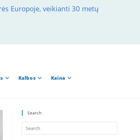
rės Europoje, veikianti 30 metų
os
Kalbos
Kaina
Search
Press
Escape