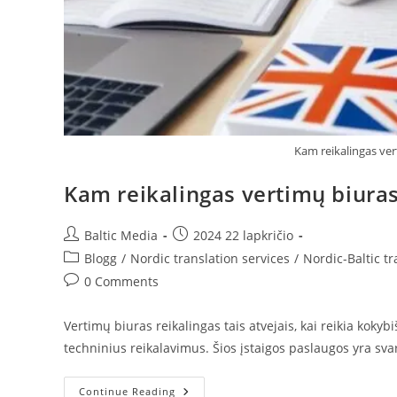
Kam reikalingas ver
Kam reikalingas vertimų biura
Post
Post
Baltic Media
2024 22 lapkričio
author:
published:
Post
Blogg
/
Nordic translation services
/
Nordic-Baltic t
category:
Post
0 Comments
comments:
Vertimų biuras reikalingas tais atvejais, kai reikia kokybiš
techninius reikalavimus. Šios įstaigos paslaugos yra sva
Kam
Continue Reading