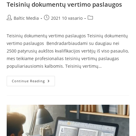
Teisinių dokumentų vertimo paslaugos
Post
Post
Post
Baltic Media
2021 10 vasario
author:
published:
category:
Teisinių dokumentų vertimo paslaugos Teisinių dokumentų
vertimo paslaugos Bendradarbiaudami su daugiau nei
2500 patyrusių aukštos kvalifikacijos vertėjų iš viso pasaulio,
mes teikiame profesionalias teisinių vertimų paslaugas
populiariausiomis kalbomis. Teisinių vertimų…
Teisinių
Continue Reading
Dokumentų
Vertimo
Paslaugos