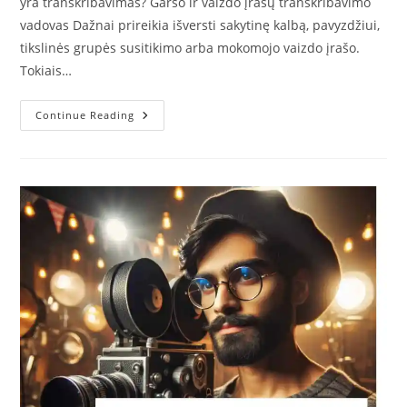
yra transkribavimas? Garso ir vaizdo įrašų transkribavimo
vadovas Dažnai prireikia išversti sakytinę kalbą, pavyzdžiui,
tikslinės grupės susitikimo arba mokomojo vaizdo įrašo.
Tokiais…
Transkripcija
Continue Reading