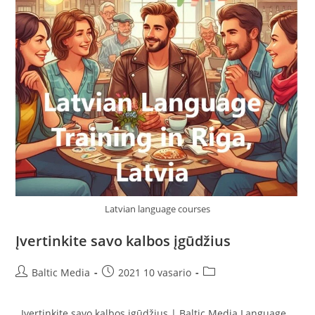
Latvian language courses
Įvertinkite savo kalbos įgūdžius
Post
Post
Post
Baltic Media
2021 10 vasario
author:
published:
category:
Įvertinkite savo kalbos įgūdžius | Baltic Media Language