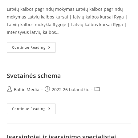
Latvių kalbos pagrindų mokymas Latvių kalbos pagrindų
mokymas Latvių kalbos kursai | latvių kalbos kursai Ryga |
Latvių kalbos mokykla Rygoje | Latvių kalbos kursai Ryga |
Intensyvus latvių kalbos…
Latvių
Continue Reading
Kalbos
Pagrindų
Mokymas
|
Latvių
Kalbos
Svetainės schema
Kursai
Post
Post
Post
Baltic Media
2022 26 balandžio
author:
published:
category:
Svetainės
Continue Reading
Schema
Įgarsintojai ir įgarsinimo specialistai