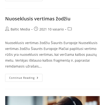
Vertimo
Žodžiu
Paslaugos
Nuoseklusis vertimas žodžiu
Post
Post
Post
Baltic Media
2021 10 vasario
author:
published:
category:
Nuoseklusis vertimas žodžiu Šiaurės Europoje Nuoseklusis
vertimas žodžiu Šiaurės Europoje Plačiai paplitusi vertimo
rūšis yra nuoseklusis vertimas, kai verčiama kalbos pauzių
metu. Vertėjas išklauso kalbos fragmentą ir, paprastai
remdamasis užrašais,…
Nuoseklusis
Continue Reading
Vertimas
Žodžiu