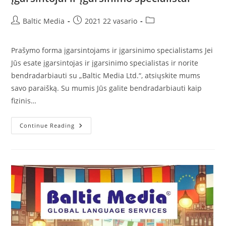
Post
Post
Post
Baltic Media
2021 22 vasario
author:
published:
category:
Prašymo forma įgarsintojams ir įgarsinimo specialistams Jei
Jūs esate įgarsintojas ir įgarsinimo specialistas ir norite
bendradarbiauti su „Baltic Media Ltd.“, atsiųskite mums
savo paraišką. Su mumis Jūs galite bendradarbiauti kaip
fizinis…
Įgarsintojai
Continue Reading
Ir
Įgarsinimo
Specialistai