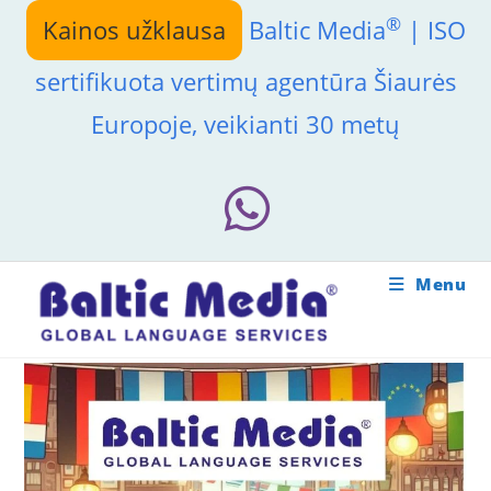
Skip
®
Kainos užklausa
Baltic Media
| ISO
to
content
sertifikuota vertimų agentūra Šiaurės
Europoje, veikianti 30 metų
Menu