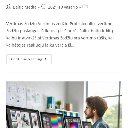
Post
Post
Post
Baltic Media
2021 10 vasario
author:
published:
category:
Vertimas žodžiu Vertimas žodžiu Profesionalios vertimo
žodžiu paslaugos iš lietuvių ir Šiaurės šalių, baltų ir kitų
kalbų ir atvirkščiai Vertimas žodžiu yra vertimo rūšis, kai
kalbėtojas realiuoju laiku verčia iš…
Vertimas
Continue Reading
Žodžiu