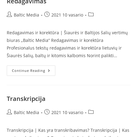
Redagavimas
Post
Post
Post
Baltic Media
2021 10 vasario
author:
published:
category:
Redagavimas ir korektūra | Šiaurės ir Baltijos šalių vertimų
biuras „Baltic Media“ Redagavimas ir korektūra
Profesionalus tekstų redagavimas ir korektūra lietuvių ir
Šiaurės šalių, baltų ir kitomis kalbomis Norint palikti…
Redagavimas
Continue Reading
Transkripcija
Post
Post
Post
Baltic Media
2021 10 vasario
author:
published:
category:
Transkripcija | Kas yra transkribavimas? Transkripcija | Kas