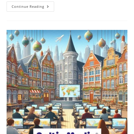
Kaip
Continue Reading
Kalbų
Kursai
Gali
Paskatinti
Jūsų
Verslą?