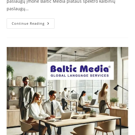
paslaugų įmonė Baltic Media plataus spektro kalbinių
paslaugų…
Maketavimas
Continue Reading
–
Grafinis
Dizainas