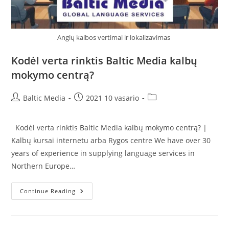
Anglų kalbos vertimai ir lokalizavimas
Kodėl verta rinktis Baltic Media kalbų
mokymo centrą?
Post
Post
Post
Baltic Media
2021 10 vasario
author:
published:
category:
Kodėl verta rinktis Baltic Media kalbų mokymo centrą? |
Kalbų kursai internetu arba Rygos centre We have over 30
years of experience in supplying language services in
Northern Europe…
Kodėl
Continue Reading
Verta
Rinktis
Baltic
Media
Kalbų