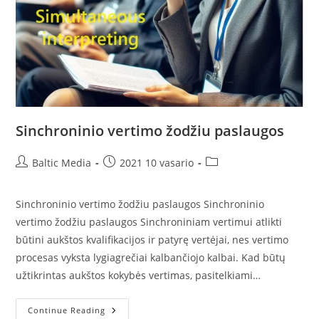
Sinchroninio vertimo žodžiu paslaugos
Post
Post
Post
Baltic Media
2021 10 vasario
author:
published:
category:
Sinchroninio vertimo žodžiu paslaugos Sinchroninio
vertimo žodžiu paslaugos Sinchroniniam vertimui atlikti
būtini aukštos kvalifikacijos ir patyrę vertėjai, nes vertimo
procesas vyksta lygiagrečiai kalbančiojo kalbai. Kad būtų
užtikrintas aukštos kokybės vertimas, pasitelkiami…
Sinchroninio
Continue Reading