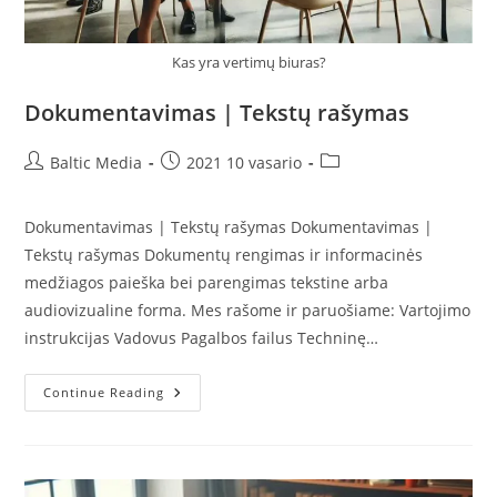
Kas yra vertimų biuras?
Dokumentavimas | Tekstų rašymas
Post
Post
Post
Baltic Media
2021 10 vasario
author:
published:
category:
Dokumentavimas | Tekstų rašymas Dokumentavimas |
Tekstų rašymas Dokumentų rengimas ir informacinės
medžiagos paieška bei parengimas tekstine arba
audiovizualine forma. Mes rašome ir paruošiame: Vartojimo
instrukcijas Vadovus Pagalbos failus Techninę…
Dokumentavimas
Continue Reading
|
Tekstų
Rašymas