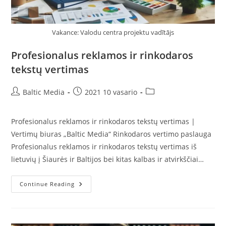
Vakance: Valodu centra projektu vadītājs
Profesionalus reklamos ir rinkodaros
tekstų vertimas
Post
Post
Post
Baltic Media
2021 10 vasario
author:
published:
category:
Profesionalus reklamos ir rinkodaros tekstų vertimas |
Vertimų biuras „Baltic Media“ Rinkodaros vertimo paslauga
Profesionalus reklamos ir rinkodaros tekstų vertimas iš
lietuvių į Šiaurės ir Baltijos bei kitas kalbas ir atvirkščiai…
Profesionalus
Continue Reading
Reklamos
Ir
Rinkodaros
Tekstų
Vertimas