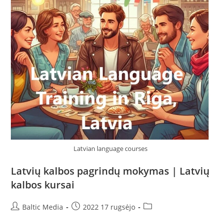
Latvian language courses
Latvių kalbos pagrindų mokymas | Latvių
kalbos kursai
Post
Post
Post
Baltic Media
2022 17 rugsėjo
author:
published:
category: