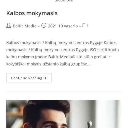
Kalbos mokymasis
Post
Post
Post
Baltic Media
2021 10 vasario
author:
published:
category:
Kalbos mokymasis / Kalbų mokymo centras Rygoje Kalbos
mokymasis / Kalbų mokymo centras Rygoje ISO sertifikuota
kalbų mokymo įmonė Baltic Media® Ltd siūlo greitai ir
kokybiškai mokytis užsienio kalbų grupėse…
Kalbos
Continue Reading
Mokymasis