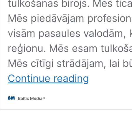
tulkošanas birojs. Mēs tica
Mēs piedāvājam profesionā
visām pasaules valodām, ko
reģionu. Mēs esam tulkoša
Mēs cītīgi strādājam, lai 
Kāpēc
Continue reading
tulkošanas
birojs
Baltic
Baltic Media®
Media
ir
laba
izvēle?