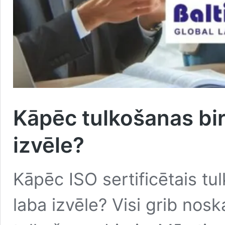
Kāpēc tulkošanas biro
izvēle?
Kāpēc ISO sertificētais tul
laba izvēle? Visi grib nosk