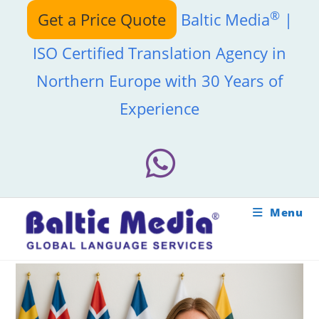
Ga
®
Get a Price Quote
Baltic Media
|
naar
inhoud
ISO Certified Translation Agency in
Northern Europe with 30 Years of
Experience
Menu