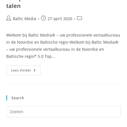
talen
Bericht
Bericht
Berichtcategorie:
Baltic Media
27 april 2026
auteur:
gepubliceerd
op:
Welkom bij Baltic Media® – uw professionele vertaalbureau
in de Noordse en Baltische regio Welkom bij Baltic Media®
– uw professionele vertaalbureau in de Noordse en
Baltische regio* 5.0 Top…
Noords-
Lees Verder
Baltisch
Vertaalbureau
In
Noord-
Europa
Voor
Search
Scandinavische
En
Baltische
Dr
Talen
op
Es